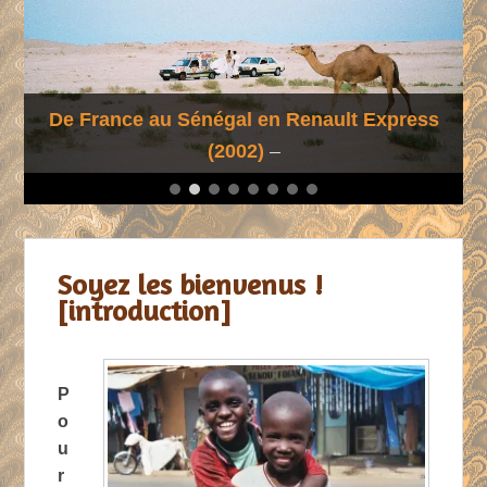
De France au Sénégal en Renault Express
(2002)
1
2
3
4
5
6
7
8
Soyez les bienvenus !
[introduction]
Publié le
22 novembre 2014
par
Cyril
P
o
u
r