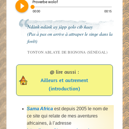
play_circle_filled
Proverbe wolof
00:00
00:15
Ndànk-ndànk ay jàpp golo cib ñaay
(Pas à pas on arrive à attraper le singe dans la
forêt)
TONTON ABLAYE DE BIGNONA (SÉNÉGAL)
@ lire aussi :
Ailleurs et autrement
(introduction)
Sama Africa
est depuis 2005 le nom de
ce site qui relate de mes aventures
africaines, à l’adresse