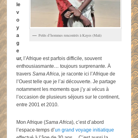
le
v
o
y
a
Petits d’hommes rencontrés à Kayes (Mali)
g
e
ur,
l’Afrique est parfois difficile, souvent
enthousiasmante… toujours surprenante. À
travers
Sama Africa
, je raconte ici l’Afrique de
l’Ouest telle que je l’ai découverte. Je partage
notamment les moments que j’y ai vécus à
l’occasion de plusieurs séjours sur le continent,
entre 2001 et 2010.
Mon Afrique (
Sama Africa
), c’est d’abord
l’espace-temps d’
un grand voyage initiatique
effectué à l’âge de 30 ans… C’est aussi la