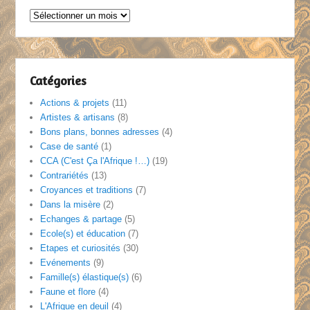
Archives
:
au
fil
des
Catégories
mois
Actions & projets
(11)
Artistes & artisans
(8)
Bons plans, bonnes adresses
(4)
Case de santé
(1)
CCA (C'est Ça l'Afrique !…)
(19)
Contrariétés
(13)
Croyances et traditions
(7)
Dans la misère
(2)
Echanges & partage
(5)
Ecole(s) et éducation
(7)
Etapes et curiosités
(30)
Evénements
(9)
Famille(s) élastique(s)
(6)
Faune et flore
(4)
L'Afrique en deuil
(4)