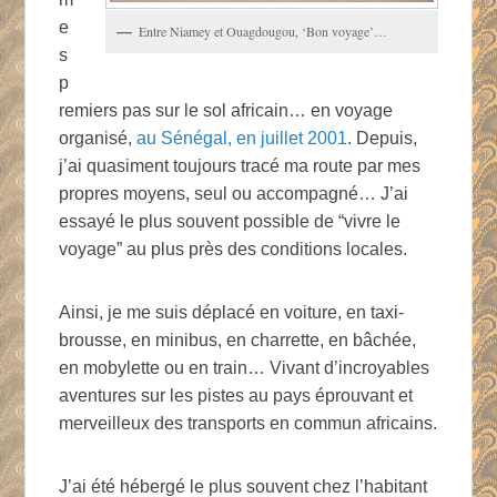
e
Entre Niamey et Ouagdougou, ‘Bon voyage’…
s
p
remiers pas sur le sol africain… en voyage
organisé,
au Sénégal, en juillet 2001
. Depuis,
j’ai quasiment toujours tracé ma route par mes
propres moyens, seul ou accompagné… J’ai
essayé le plus souvent possible de “vivre le
voyage” au plus près des conditions locales.
Ainsi, je me suis déplacé en voiture, en taxi-
brousse, en minibus, en charrette, en bâchée,
en mobylette ou en train… Vivant d’incroyables
aventures sur les pistes au pays éprouvant et
merveilleux des transports en commun africains.
J’ai été hébergé le plus souvent chez l’habitant