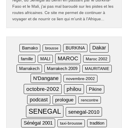
Faso et le Mali, j'ai pas mal baroudé sur les pistes et les
routes africaines. Ce site me permet de continuer à
voyager et de nourrir ce lien qui m'unit à l'Afrique...
Dakar
Bamako
BURKINA
brousse
MAROC
famille
MALI
Maroc 2002
Marrakech
Marrakech 2009
MAURITANIE
N'Dangane
novembre-2002
octobre-2002
philou
Pikine
podcast
prologue
rencontre
SENEGAL
senegal-2010
Sénégal 2001
taxi-brousse
tradition