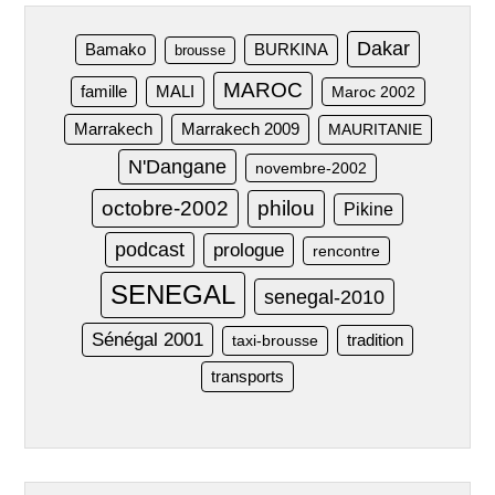
Dakar
Bamako
BURKINA
brousse
MAROC
famille
MALI
Maroc 2002
Marrakech
Marrakech 2009
MAURITANIE
N'Dangane
novembre-2002
octobre-2002
philou
Pikine
podcast
prologue
rencontre
SENEGAL
senegal-2010
Sénégal 2001
taxi-brousse
tradition
transports