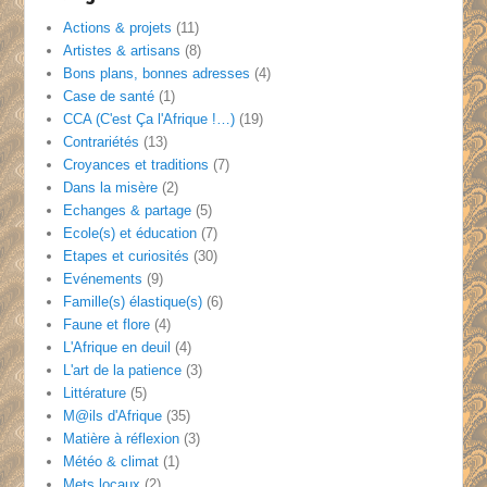
mois
Actions & projets
(11)
Artistes & artisans
(8)
Bons plans, bonnes adresses
(4)
Case de santé
(1)
CCA (C'est Ça l'Afrique !…)
(19)
Contrariétés
(13)
Croyances et traditions
(7)
Dans la misère
(2)
Echanges & partage
(5)
Ecole(s) et éducation
(7)
Etapes et curiosités
(30)
Evénements
(9)
Famille(s) élastique(s)
(6)
Faune et flore
(4)
L'Afrique en deuil
(4)
L'art de la patience
(3)
Littérature
(5)
M@ils d'Afrique
(35)
Matière à réflexion
(3)
Météo & climat
(1)
Mets locaux
(2)