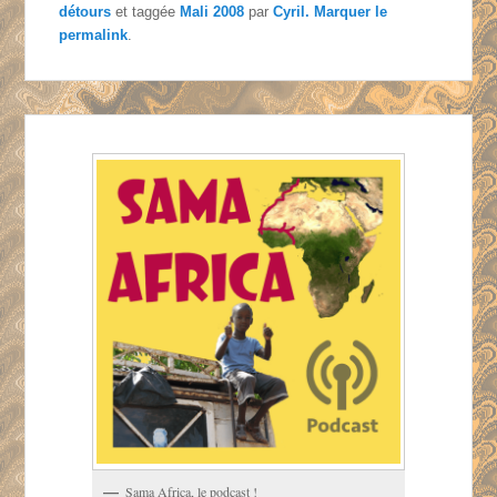
détours
et taggée
Mali 2008
par
Cyril
. Marquer le
permalink
.
Sama Africa, le podcast !