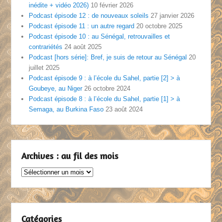
inédite + vidéo 2026)
10 février 2026
Podcast épisode 12 : de nouveaux soleils
27 janvier 2026
Podcast épisode 11 : un autre regard
20 octobre 2025
Podcast épisode 10 : au Sénégal, retrouvailles et
contrariétés
24 août 2025
Podcast [hors série]: Bref, je suis de retour au Sénégal
20
juillet 2025
Podcast épisode 9 : à l’école du Sahel, partie [2] > à
Goubeye, au Niger
26 octobre 2024
Podcast épisode 8 : à l’école du Sahel, partie [1] > à
Semaga, au Burkina Faso
23 août 2024
Archives : au fil des mois
Archives
:
au
fil
des
Catégories