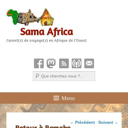
Sama Africa
Carnet(s) de voyage(s) en Afrique de l'Ouest
Recherche
Menu
Parcourir les articles
←
Précédent
Suivant
→
Retour à Bamako