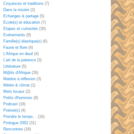
Croyances et traditions
(7)
Dans la misère
(2)
Echanges & partage
(5)
Ecole(s) et éducation
(7)
Etapes et curiosités
(30)
Evénements
(9)
Famille(s) élastique(s)
(6)
Faune et flore
(4)
L'Afrique en deuil
(4)
L'art de la patience
(3)
Littérature
(5)
M@ils d'Afrique
(35)
Matière à réflexion
(3)
Météo & climat
(1)
Mets locaux
(2)
Petits d'hommes
(8)
Podcast
(18)
Poésie(s)
(4)
Prendre le temps…
(16)
Prologue 2002
(31)
Rencontres
(18)