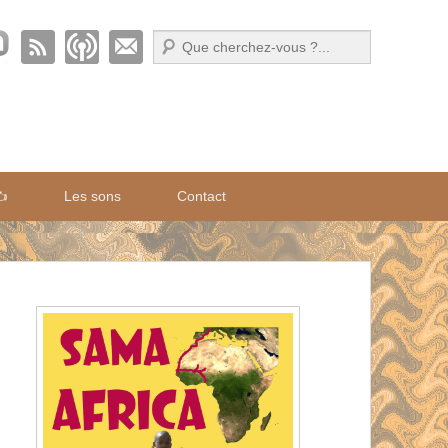
Recherche
✍️
Les sons
Contact