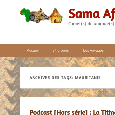
Sama Af
Carnet(s) de voyage(s)
Menu
Accueil
@ propos
Les voyages
principal
ARCHIVES DES TAGS:
MAURITANIE
Podcast [Hors série] : La Titi