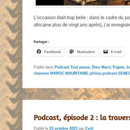
L’occasion était trop belle : dans le cadre du 
africaine plus de vingt ans après), j’ai enregis
Partager :
Facebook
Mastodon
E-mail
Publié dans
Podcast
,
Tout passe, Dieu Merci
,
Trajets, t
chanson
,
MAROC
,
MAURITANIE
,
philou
,
podcast
,
SENE
Podcast, épisode 2 : la trave
Publié le
23 octobre 2023
par
Cyril