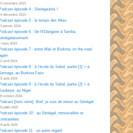
23 novembre 2023
Podcast épisode 4 : Sénégaulois !
24 décembre 2023
Podcast épisode 5 : le temps des fêtes
23 janvier 2024
Podcast épisode 6 : De N’Dangane à Tamba,
sénégalaisement
2 mars 2024
Podcast épisode 7 : entre Mali et Burkina, on the road
again
22 avril 2024
Podcast épisode 8 : à l’école du Sahel, partie [1] > à
Semaga, au Burkina Faso
23 août 2024
Podcast épisode 9 : à l’école du Sahel, partie [2] > à
Goubeye, au Niger
26 octobre 2024
Podcast [hors série]: Bref, je suis de retour au Sénégal
20 juillet 2025
Podcast épisode 10 : au Sénégal, retrouvailles et
contrariétés
24 août 2025
Podcast épisode 11 : un autre regard