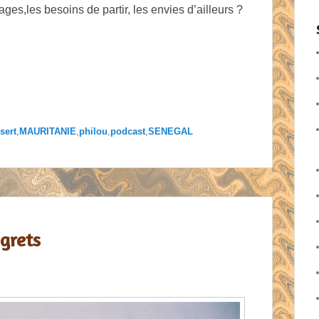
es,les besoins de partir, les envies d’ailleurs ?
sert
,
MAURITANIE
,
philou
,
podcast
,
SENEGAL
grets