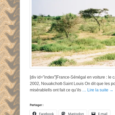
[div id=”index”]France-Sénégal en voiture : le 
2002, Nouakchott-Saint Louis On dit que les po
misérableIls ont fait ce qu’ils
… Lire la suite →
Partager :
Facebook
Mastodon
E-mail