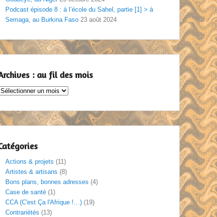
Podcast épisode 8 : à l’école du Sahel, partie [1] > à
Semaga, au Burkina Faso
23 août 2024
Archives : au fil des mois
Archives
au
il
des
mois
Catégories
Actions & projets
(11)
Artistes & artisans
(8)
Bons plans, bonnes adresses
(4)
Case de santé
(1)
CCA (C'est Ça l'Afrique !…)
(19)
Contrariétés
(13)