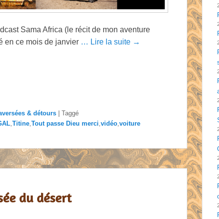
podcast Sama Africa (le récit de mon aventure
tré en ce mois de janvier
… Lire la suite →
raversées & détours
|
Taggé
GAL
,
Titine
,
Tout passe Dieu merci
,
vidéo
,
voiture
rsée du désert