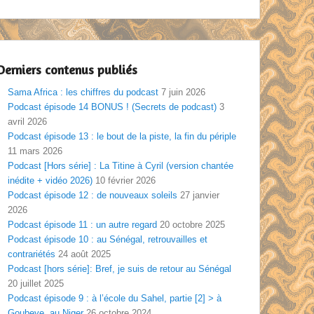
Derniers contenus publiés
Sama Africa : les chiffres du podcast
7 juin 2026
Podcast épisode 14 BONUS ! (Secrets de podcast)
3
avril 2026
Podcast épisode 13 : le bout de la piste, la fin du périple
11 mars 2026
Podcast [Hors série] : La Titine à Cyril (version chantée
inédite + vidéo 2026)
10 février 2026
Podcast épisode 12 : de nouveaux soleils
27 janvier
2026
Podcast épisode 11 : un autre regard
20 octobre 2025
Podcast épisode 10 : au Sénégal, retrouvailles et
contrariétés
24 août 2025
Podcast [hors série]: Bref, je suis de retour au Sénégal
20 juillet 2025
Podcast épisode 9 : à l’école du Sahel, partie [2] > à
Goubeye, au Niger
26 octobre 2024