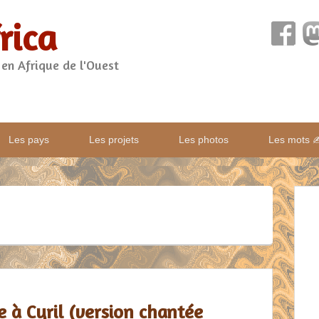
rica
 en Afrique de l'Ouest
Les pays
Les projets
Les photos
Les mots 
ne à Cyril (version chantée