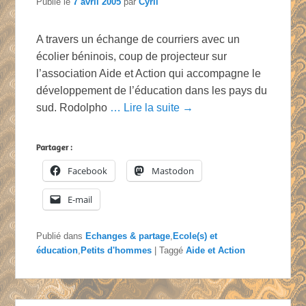
Publié le
7 avril 2005
par
Cyril
A travers un échange de courriers avec un
écolier béninois, coup de projecteur sur
l’association Aide et Action qui accompagne le
développement de l’éducation dans les pays du
sud. Rodolpho
… Lire la suite →
Partager :
Facebook
Mastodon
E-mail
Publié dans
Echanges & partage
,
Ecole(s) et
éducation
,
Petits d'hommes
|
Taggé
Aide et Action