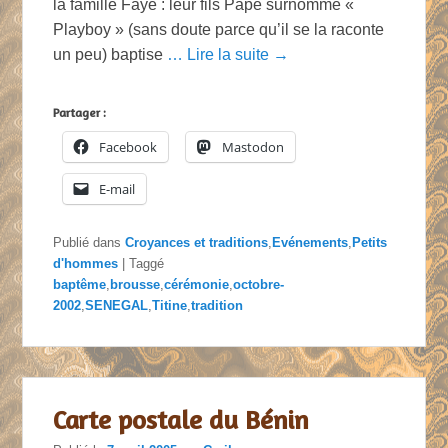
la famille Faye : leur fils Pape surnommé «
Playboy » (sans doute parce qu’il se la raconte
un peu) baptise
… Lire la suite →
Partager :
Facebook
Mastodon
E-mail
Publié dans
Croyances et traditions
,
Evénements
,
Petits
d'hommes
|
Taggé
baptême
,
brousse
,
cérémonie
,
octobre-
2002
,
SENEGAL
,
Titine
,
tradition
Carte postale du Bénin