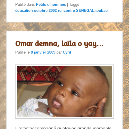
Publié dans
Petits d'hommes
|
Taggé
éducation
,
octobre-2002
,
rencontre
,
SENEGAL
,
toubab
Omar demna, laïla o yay…
Publié le
8 janvier 2009
par
Cyril
Il avait accompagné quelques grands moments