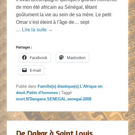
de mon été africain au Sénégal, têtant
goûlument la vie au sein de sa mère. Le petit
Omar s’est éteint à l’âge de… sept
… Lire la suite →
Partager :
Facebook
Mastodon
E-mail
Publié dans
Famille(s) élastique(s)
,
L'Afrique en
deuil
,
Petits d'hommes
|
Taggé
mort
,
N'Dangane
,
SENEGAL
,
senegal-2008
De Dakar à Saint Louis