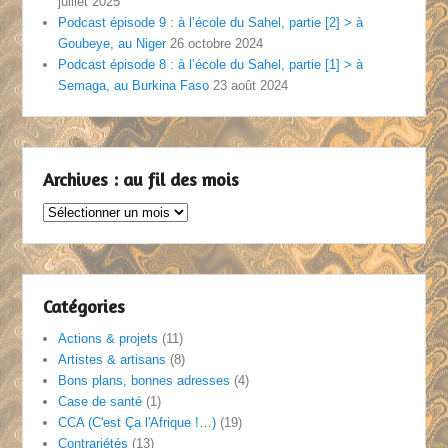
juillet 2025
Podcast épisode 9 : à l’école du Sahel, partie [2] > à
Goubeye, au Niger
26 octobre 2024
Podcast épisode 8 : à l’école du Sahel, partie [1] > à
Semaga, au Burkina Faso
23 août 2024
Archives : au fil des mois
Archives
:
au
fil
des
Catégories
mois
Actions & projets
(11)
Artistes & artisans
(8)
Bons plans, bonnes adresses
(4)
Case de santé
(1)
CCA (C'est Ça l'Afrique !…)
(19)
Contrariétés
(13)