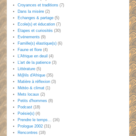
Croyances et traditions
(7)
Dans la misère
(2)
Echanges & partage
(5)
Ecole(s) et éducation
(7)
Etapes et curiosités
(30)
Evénements
(9)
Famille(s) élastique(s)
(6)
Faune et flore
(4)
L'Afrique en deuil
(4)
L'art de la patience
(3)
Littérature
(5)
M@ils d'Afrique
(35)
Matière à réflexion
(3)
Météo & climat
(1)
Mets locaux
(2)
Petits d'hommes
(8)
Podcast
(18)
Poésie(s)
(4)
Prendre le temps…
(16)
Prologue 2002
(31)
Rencontres
(18)