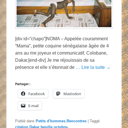
[div id=”chapo”]NOMA – Appelée couramment
“Mama”, petite coquine sénégalaise âgée de 4
ans au rire joyeux et communicatif, Colobane,
Dakar.[end-div] Je me réjouissais de sa
présence et elle s’étonnait de
… Lire la suite →
Partager :
Facebook
Mastodon
E-mail
Publié dans
Petits d'hommes
,
Rencontres
|
Taggé
citation
,
Dakar
,
famille
,
octobre-