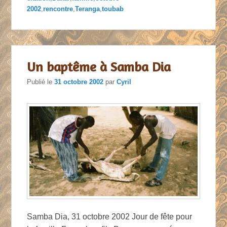
2002
,
rencontre
,
Teranga
,
toubab
Un baptême à Samba Dia
Publié le
31 octobre 2002
par
Cyril
Samba Dia, 31 octobre 2002 Jour de fête pour