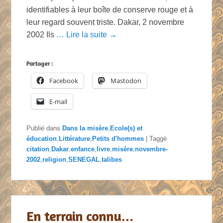
identifiables à leur boîte de conserve rouge et à
leur regard souvent triste. Dakar, 2 novembre
2002 Ils
… Lire la suite →
Partager :
Facebook
Mastodon
E-mail
Publié dans
Dans la misère
,
Ecole(s) et
éducation
,
Littérature
,
Petits d'hommes
|
Taggé
citation
,
Dakar
,
enfance
,
livre
,
misère
,
novembre-
2002
,
religion
,
SENEGAL
,
talibes
En terrain connu…