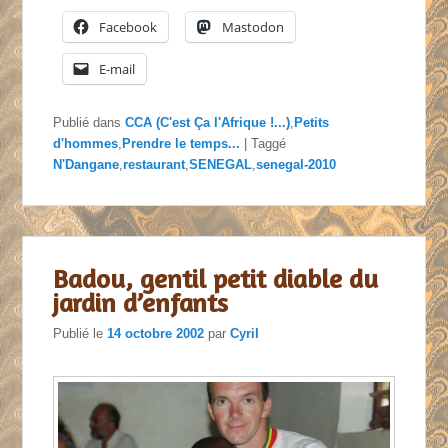
Facebook
Mastodon
E-mail
Publié dans
CCA (C'est Ça l'Afrique !...)
,
Petits
d'hommes
,
Prendre le temps...
|
Taggé
N'Dangane
,
restaurant
,
SENEGAL
,
senegal-2010
Badou, gentil petit diable du
jardin d’enfants
Publié le
14 octobre 2002
par
Cyril