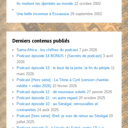
Ils mettent les djembés au monde
22 octobre 2002
Une belle inconnue à Essaouira
29 septembre 2002
Derniers contenus publiés
Sama Africa : les chiffres du podcast
7 juin 2026
Podcast épisode 14 BONUS ! (Secrets de podcast)
3 avril
2026
Podcast épisode 13 : le bout de la piste, la fin du périple
11
mars 2026
Podcast [Hors série] : La Titine à Cyril (version chantée
inédite + vidéo 2026)
10 février 2026
Podcast épisode 12 : de nouveaux soleils
27 janvier 2026
Podcast épisode 11 : un autre regard
20 octobre 2025
Podcast épisode 10 : au Sénégal, retrouvailles et
contrariétés
24 août 2025
Podcast [hors série]: Bref, je suis de retour au Sénégal
20
juillet 2025
Podcast épisode 9 : à l’école du Sahel, partie [2] > à