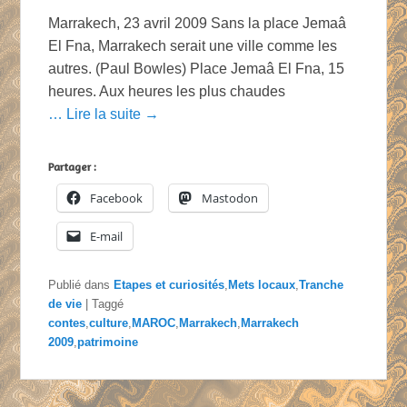
Marrakech, 23 avril 2009 Sans la place Jemaâ
El Fna, Marrakech serait une ville comme les
autres. (Paul Bowles) Place Jemaâ El Fna, 15
heures. Aux heures les plus chaudes
… Lire la suite →
Partager :
Facebook
Mastodon
E-mail
Publié dans
Etapes et curiosités
,
Mets locaux
,
Tranche
de vie
|
Taggé
contes
,
culture
,
MAROC
,
Marrakech
,
Marrakech
2009
,
patrimoine