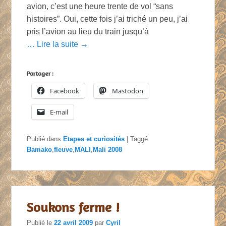
avion, c’est une heure trente de vol “sans
histoires”. Oui, cette fois j’ai triché un peu, j’ai
pris l’avion au lieu du train jusqu’à
… Lire la suite →
Partager :
Facebook
Mastodon
E-mail
Publié dans
Etapes et curiosités
|
Taggé
Bamako
,
fleuve
,
MALI
,
Mali 2008
Soukons ferme !
Publié le
22 avril 2009
par
Cyril