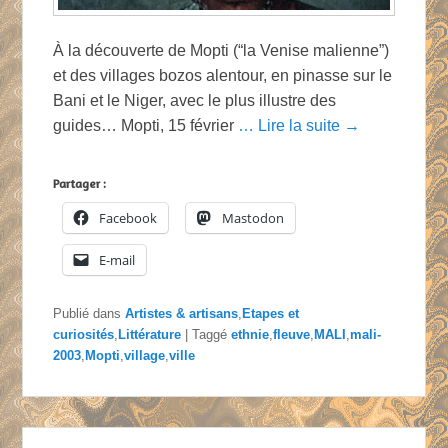
À la découverte de Mopti (“la Venise malienne”)
et des villages bozos alentour, en pinasse sur le
Bani et le Niger, avec le plus illustre des
guides… Mopti, 15 février
… Lire la suite →
Partager :
Facebook
Mastodon
E-mail
Publié dans
Artistes & artisans
,
Etapes et
curiosités
,
Littérature
|
Taggé
ethnie
,
fleuve
,
MALI
,
mali-
2003
,
Mopti
,
village
,
ville