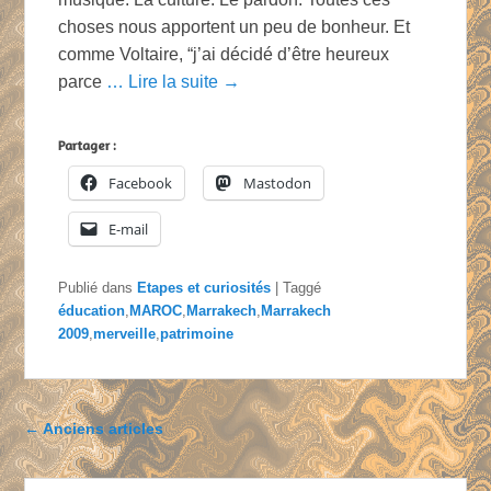
choses nous apportent un peu de bonheur. Et
comme Voltaire, “j’ai décidé d’être heureux
parce
… Lire la suite →
Partager :
Facebook
Mastodon
E-mail
Publié dans
Etapes et curiosités
|
Taggé
éducation
,
MAROC
,
Marrakech
,
Marrakech
2009
,
merveille
,
patrimoine
Parcourir les articles
←
Anciens articles