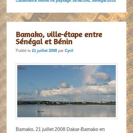
Casamance
,
fleuve
,
ile
,
paysage
,
SENEGAL
,
senegal-2010
Bamako, ville-étape entre
Sénégal et Bénin
Publié le
21 juillet 2008
par
Cyril
Bamako, 21 juillet 2008 Dakar-Bamako en