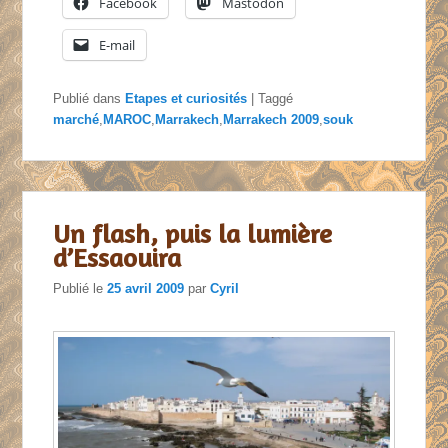
Facebook
Mastodon
E-mail
Publié dans
Etapes et curiosités
|
Taggé
marché
,
MAROC
,
Marrakech
,
Marrakech 2009
,
souk
Un flash, puis la lumière
d’Essaouira
Publié le
25 avril 2009
par
Cyril