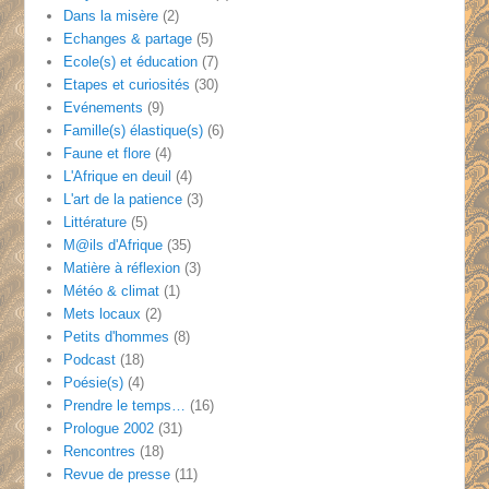
Dans la misère
(2)
Echanges & partage
(5)
Ecole(s) et éducation
(7)
Etapes et curiosités
(30)
Evénements
(9)
Famille(s) élastique(s)
(6)
Faune et flore
(4)
L'Afrique en deuil
(4)
L'art de la patience
(3)
Littérature
(5)
M@ils d'Afrique
(35)
Matière à réflexion
(3)
Météo & climat
(1)
Mets locaux
(2)
Petits d'hommes
(8)
Podcast
(18)
Poésie(s)
(4)
Prendre le temps…
(16)
Prologue 2002
(31)
Rencontres
(18)
Revue de presse
(11)