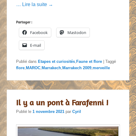
… Lire la suite →
Partager :
Facebook
Mastodon
E-mail
Publié dans
Etapes et curiosités
,
Faune et flore
|
Taggé
flore
,
MAROC
,
Marrakech
,
Marrakech 2009
,
merveille
Il y a un pont à Farafenni !
Publié le
1 novembre 2021
par
Cyril