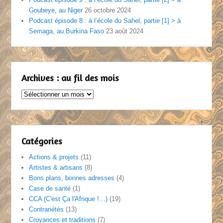
Goubeye, au Niger
26 octobre 2024
Podcast épisode 8 : à l’école du Sahel, partie [1] > à
Semaga, au Burkina Faso
23 août 2024
Archives : au fil des mois
Archives
:
au
fil
des
Catégories
mois
Actions & projets
(11)
Artistes & artisans
(8)
Bons plans, bonnes adresses
(4)
Case de santé
(1)
CCA (C'est Ça l'Afrique !…)
(19)
Contrariétés
(13)
Croyances et traditions
(7)