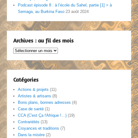
Podcast épisode 8 : à l’école du Sahel, partie [1] > à
Semaga, au Burkina Faso
23 août 2024
Archives : au fil des mois
Archives
:
au
fil
des
Catégories
mois
Actions & projets
(11)
Artistes & artisans
(8)
Bons plans, bonnes adresses
(4)
Case de santé
(1)
CCA (C'est Ça l'Afrique !…)
(19)
Contrariétés
(13)
Croyances et traditions
(7)
Dans la misère
(2)