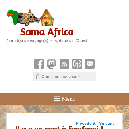
Sama Africa
Carnet(s) de voyage(s) en Afrique de l'Ouest
Recherche
Menu
Parcourir les articles
←
Précédent
Suivant
→
Il y a un pont à Farafenni !