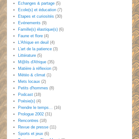
Echanges & partage
(5)
Ecole(s) et éducation
(7)
Etapes et curiosités
(30)
Evénements
(9)
Famille(s) élastique(s)
(6)
Faune et flore
(4)
L'Afrique en deuil
(4)
L'art de la patience
(3)
Littérature
(5)
M@ils d'Afrique
(35)
Matière à réflexion
(3)
Météo & climat
(1)
Mets locaux
(2)
Petits d'hommes
(8)
Podcast
(18)
Poésie(s)
(4)
Prendre le temps…
(16)
Prologue 2002
(31)
Rencontres
(18)
Revue de presse
(11)
Sports et jeux
(6)