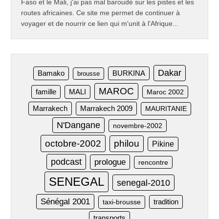
Faso et le Mali, j'ai pas mal baroudé sur les pistes et les
routes africaines. Ce site me permet de continuer à
voyager et de nourrir ce lien qui m'unit à l'Afrique...
Dakar
Bamako
BURKINA
brousse
MAROC
famille
MALI
Maroc 2002
Marrakech
Marrakech 2009
MAURITANIE
N'Dangane
novembre-2002
octobre-2002
philou
Pikine
podcast
prologue
rencontre
SENEGAL
senegal-2010
Sénégal 2001
taxi-brousse
tradition
transports