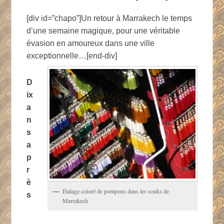
Publié le
29 avril 2009
par
Cyril
[div id=”chapo”]Un retour à Marrakech le temps
d’une semaine magique, pour une véritable
évasion en amoureux dans une ville
exceptionnelle…[end-div]
D
ix
a
n
s
a
p
r
è
Étalage coloré de pompons dans les souks de
s
Marrakech