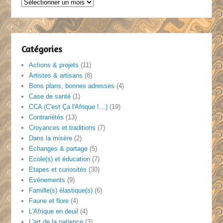
Archives
:
au
fil
des
Catégories
mois
Actions & projets
(11)
Artistes & artisans
(8)
Bons plans, bonnes adresses
(4)
Case de santé
(1)
CCA (C'est Ça l'Afrique !…)
(19)
Contrariétés
(13)
Croyances et traditions
(7)
Dans la misère
(2)
Echanges & partage
(5)
Ecole(s) et éducation
(7)
Etapes et curiosités
(30)
Evénements
(9)
Famille(s) élastique(s)
(6)
Faune et flore
(4)
L'Afrique en deuil
(4)
L'art de la patience
(3)