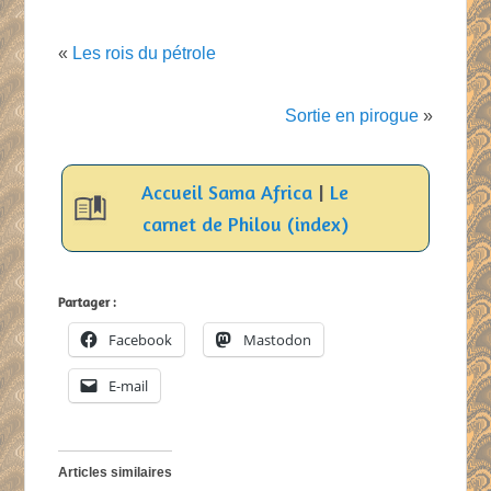
«
Les rois du pétrole
Sortie en pirogue
»
Accueil Sama Africa
|
Le
carnet de Philou (index)
Partager :
Facebook
Mastodon
E-mail
Articles similaires