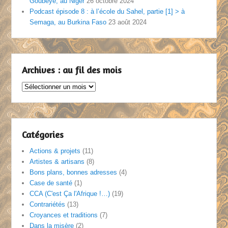
Goubeye, au Niger
26 octobre 2024
Podcast épisode 8 : à l’école du Sahel, partie [1] > à
Semaga, au Burkina Faso
23 août 2024
Archives : au fil des mois
Archives
:
au
fil
des
Catégories
mois
Actions & projets
(11)
Artistes & artisans
(8)
Bons plans, bonnes adresses
(4)
Case de santé
(1)
CCA (C'est Ça l'Afrique !…)
(19)
Contrariétés
(13)
Croyances et traditions
(7)
Dans la misère
(2)