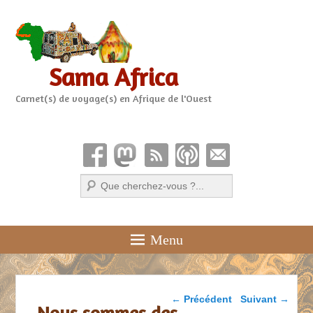
Sama Africa
Carnet(s) de voyage(s) en Afrique de l'Ouest
Recherche
Menu
Parcourir les articles
←
Précédent
Suivant
→
Nous sommes des