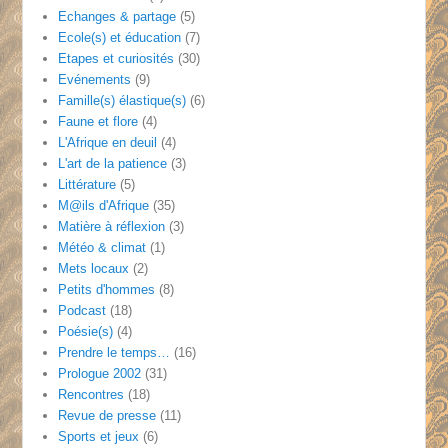
Echanges & partage
(5)
Ecole(s) et éducation
(7)
Etapes et curiosités
(30)
Evénements
(9)
Famille(s) élastique(s)
(6)
Faune et flore
(4)
L'Afrique en deuil
(4)
L'art de la patience
(3)
Littérature
(5)
M@ils d'Afrique
(35)
Matière à réflexion
(3)
Météo & climat
(1)
Mets locaux
(2)
Petits d'hommes
(8)
Podcast
(18)
Poésie(s)
(4)
Prendre le temps…
(16)
Prologue 2002
(31)
Rencontres
(18)
Revue de presse
(11)
Sports et jeux
(6)