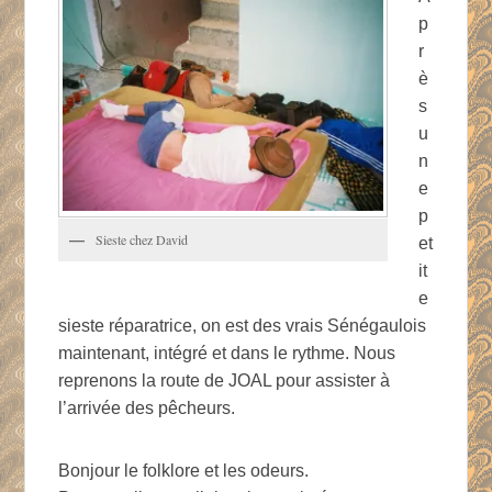
p
r
è
s
u
n
e
p
Sieste chez David
et
it
e
sieste réparatrice, on est des vrais Sénégaulois
maintenant, intégré et dans le rythme. Nous
reprenons la route de JOAL pour assister à
l’arrivée des pêcheurs.
Bonjour le folklore et les odeurs.