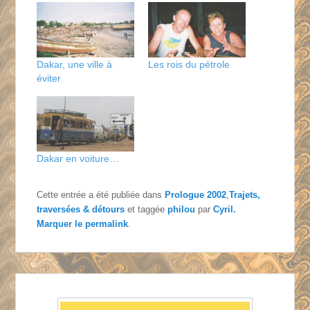
Dakar, une ville à
Les rois du pétrole
éviter
Dakar en voiture…
Cette entrée a été publiée dans
Prologue 2002
,
Trajets,
traversées & détours
et taggée
philou
par
Cyril
.
Marquer le
permalink
.