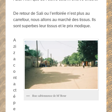
De retour de Sali ou l’enfoirée n’est plus au
carrefour, nous allons au marché des tissus. Ils
sont superbes leur tissus et le prix modique.
A
zi
z
a
c
o
nt
a
ct
Rue sablonneuse de M’Bour
é
p
e