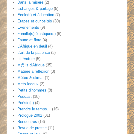
Dans la misère
(2)
Echanges & partage
(5)
Ecole(s) et éducation
(7)
Etapes et curiosités
(30)
Evénements
(9)
Famille(s) élastique(s)
(6)
Faune et flore
(4)
L'Afrique en deuil
(4)
L'art de la patience
(3)
Littérature
(5)
M@ils d'Afrique
(35)
Matière à réflexion
(3)
Météo & climat
(1)
Mets locaux
(2)
Petits d'hommes
(8)
Podcast
(18)
Poésie(s)
(4)
Prendre le temps…
(16)
Prologue 2002
(31)
Rencontres
(18)
Revue de presse
(11)