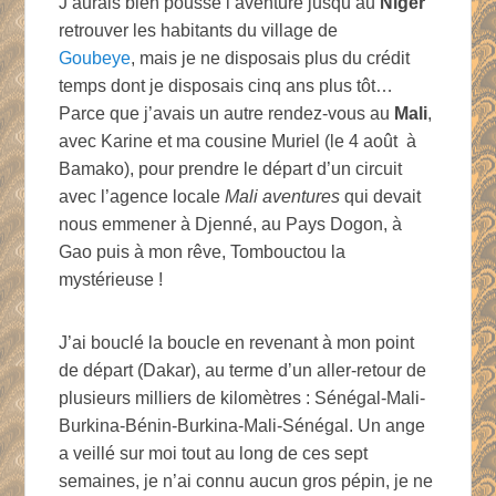
J’aurais bien poussé l’aventure jusqu’au
Niger
retrouver les habitants du village de
Goubeye
, mais je ne disposais plus du crédit
temps dont je disposais cinq ans plus tôt…
Parce que j’avais un autre rendez-vous au
Mali
,
avec Karine et ma cousine Muriel (le 4 août à
Bamako), pour prendre le départ d’un circuit
avec l’agence locale
Mali aventures
qui devait
nous emmener à Djenné, au Pays Dogon, à
Gao puis à mon rêve, Tombouctou la
mystérieuse !
J’ai bouclé la boucle en revenant à mon point
de départ (Dakar), au terme d’un aller-retour de
plusieurs milliers de kilomètres : Sénégal-Mali-
Burkina-Bénin-Burkina-Mali-Sénégal. Un ange
a veillé sur moi tout au long de ces sept
semaines, je n’ai connu aucun gros pépin, je ne