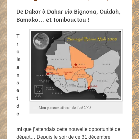
Publié le
2 juillet 2008
par
Cyril
De Dakar à Dakar via Bignona, Ouidah,
Bamako… et Tombouctou !
T
r
o
is
a
n
s
e
t
d
Mon parcours africain de l’été 2008
e
mi
que j’attendais cette nouvelle opportunité de
départ… Depuis le soir de ce 31 décembre