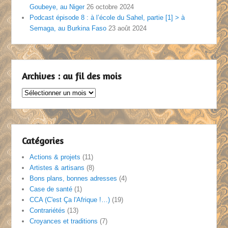
Goubeye, au Niger
26 octobre 2024
Podcast épisode 8 : à l’école du Sahel, partie [1] > à
Semaga, au Burkina Faso
23 août 2024
Archives : au fil des mois
Archives
:
au
fil
des
Catégories
mois
Actions & projets
(11)
Artistes & artisans
(8)
Bons plans, bonnes adresses
(4)
Case de santé
(1)
CCA (C'est Ça l'Afrique !…)
(19)
Contrariétés
(13)
Croyances et traditions
(7)