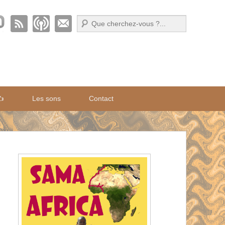
Recherche
✍️
Les sons
Contact