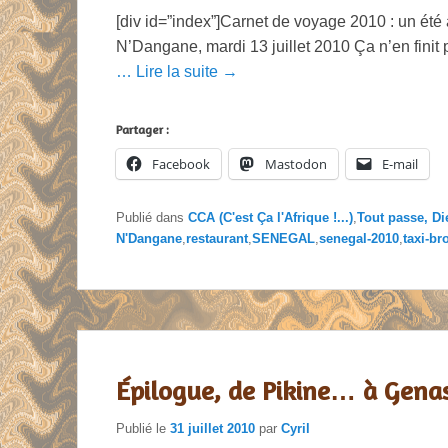
[div id=”index”]Carnet de voyage 2010 : un été
N’Dangane, mardi 13 juillet 2010 Ça n’en finit
… Lire la suite →
Partager :
Facebook
Mastodon
E-mail
Publié dans
CCA (C'est Ça l'Afrique !...)
,
Tout passe, Di
N'Dangane
,
restaurant
,
SENEGAL
,
senegal-2010
,
taxi-br
Épilogue, de Pikine… à Gena
Publié le
31 juillet 2010
par
Cyril