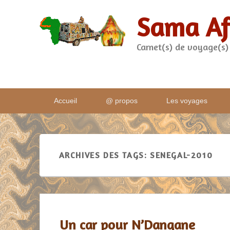
Sama Af
Carnet(s) de voyage(s)
Menu
Accueil
@ propos
Les voyages
principal
ARCHIVES DES TAGS:
SENEGAL-2010
Un car pour N’Dangane