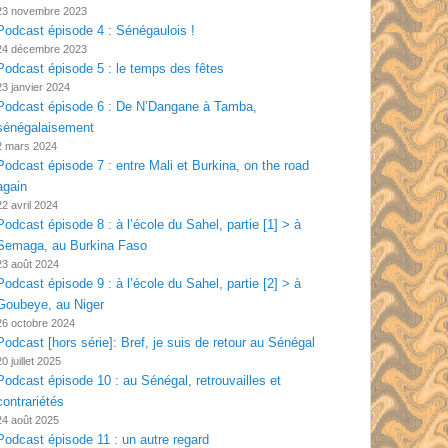
23 novembre 2023
Podcast épisode 4 : Sénégaulois !
24 décembre 2023
Podcast épisode 5 : le temps des fêtes
23 janvier 2024
Podcast épisode 6 : De N’Dangane à Tamba,
sénégalaisement
2 mars 2024
Podcast épisode 7 : entre Mali et Burkina, on the road
again
22 avril 2024
Podcast épisode 8 : à l’école du Sahel, partie [1] > à
Semaga, au Burkina Faso
23 août 2024
Podcast épisode 9 : à l’école du Sahel, partie [2] > à
Goubeye, au Niger
26 octobre 2024
Podcast [hors série]: Bref, je suis de retour au Sénégal
20 juillet 2025
Podcast épisode 10 : au Sénégal, retrouvailles et
contrariétés
24 août 2025
Podcast épisode 11 : un autre regard