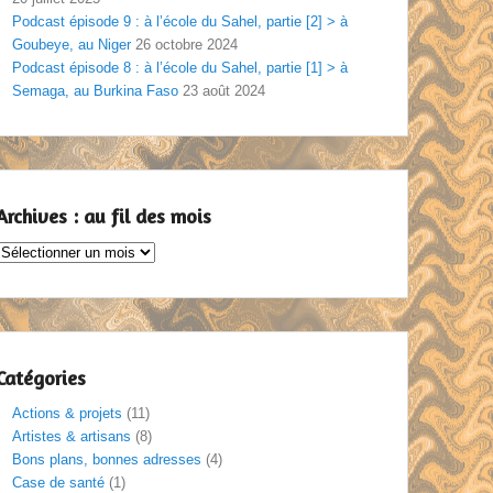
Podcast épisode 9 : à l’école du Sahel, partie [2] > à
Goubeye, au Niger
26 octobre 2024
Podcast épisode 8 : à l’école du Sahel, partie [1] > à
Semaga, au Burkina Faso
23 août 2024
Archives : au fil des mois
Archives
au
il
des
mois
Catégories
Actions & projets
(11)
Artistes & artisans
(8)
Bons plans, bonnes adresses
(4)
Case de santé
(1)