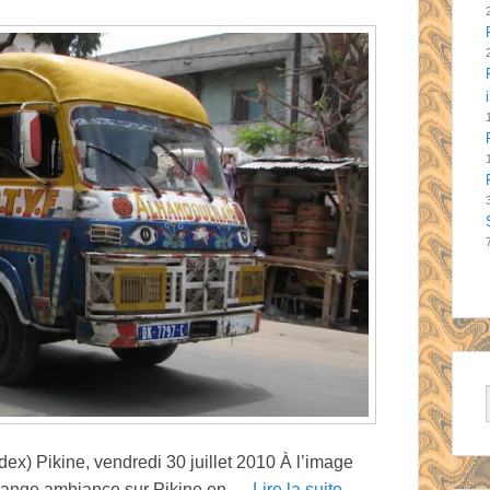
ex) Pikine, vendredi 30 juillet 2010 À l’image
trange ambiance sur Pikine en
… Lire la suite →