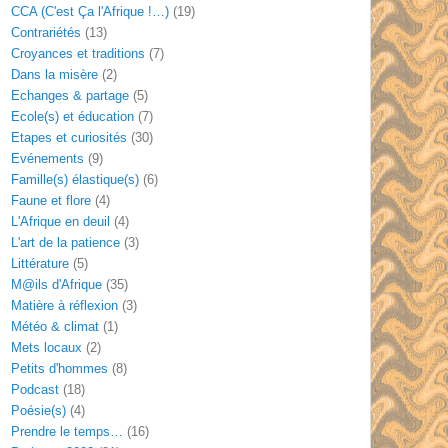
CCA (C'est Ça l'Afrique !…)
(19)
Contrariétés
(13)
Croyances et traditions
(7)
Dans la misère
(2)
Echanges & partage
(5)
Ecole(s) et éducation
(7)
Etapes et curiosités
(30)
Evénements
(9)
Famille(s) élastique(s)
(6)
Faune et flore
(4)
L'Afrique en deuil
(4)
L'art de la patience
(3)
Littérature
(5)
M@ils d'Afrique
(35)
Matière à réflexion
(3)
Météo & climat
(1)
Mets locaux
(2)
Petits d'hommes
(8)
Podcast
(18)
Poésie(s)
(4)
Prendre le temps…
(16)