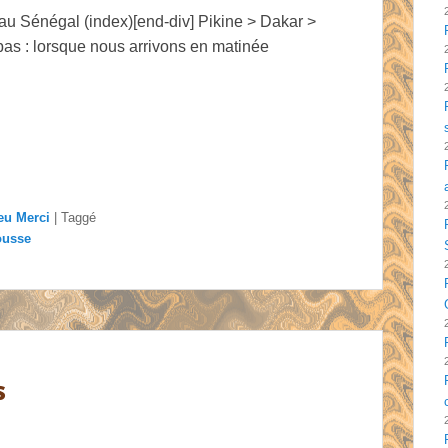
 au Sénégal (index)[end-div] Pikine > Dakar >
 pas : lorsque nous arrivons en matinée
eu Merci
|
Taggé
ousse
s