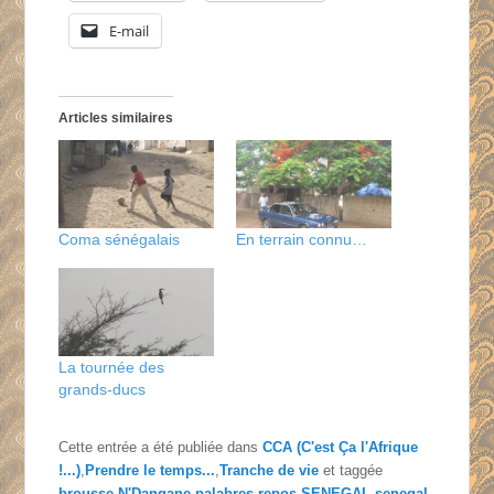
E-mail
Articles similaires
Coma sénégalais
En terrain connu…
La tournée des
grands-ducs
Cette entrée a été publiée dans
CCA (C'est Ça l'Afrique
!...)
,
Prendre le temps...
,
Tranche de vie
et taggée
brousse
,
N'Dangane
,
palabres
,
repos
,
SENEGAL
,
senegal-