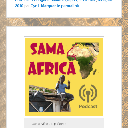
2010
par
Cyril
. Marquer le
permalink
.
Sama Africa, le podcast !