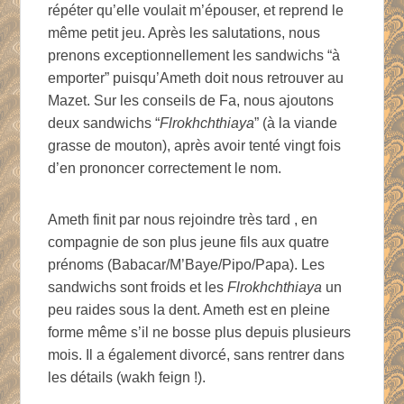
répéter qu’elle voulait m’épouser, et reprend le
même petit jeu. Après les salutations, nous
prenons exceptionnellement les sandwichs “à
emporter” puisqu’Ameth doit nous retrouver au
Mazet. Sur les conseils de Fa, nous ajoutons
deux sandwichs “
Flrokhchthiaya
” (à la viande
grasse de mouton), après avoir tenté vingt fois
d’en prononcer correctement le nom.
Ameth finit par nous rejoindre très tard , en
compagnie de son plus jeune fils aux quatre
prénoms (Babacar/M’Baye/Pipo/Papa). Les
sandwichs sont froids et les
Flrokhchthiaya
un
peu raides sous la dent. Ameth est en pleine
forme même s’il ne bosse plus depuis plusieurs
mois. Il a également divorcé, sans rentrer dans
les détails (wakh feign !).