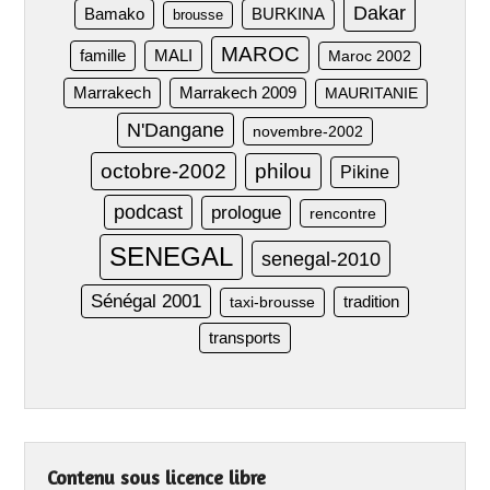
Dakar
Bamako
BURKINA
brousse
MAROC
famille
MALI
Maroc 2002
Marrakech
Marrakech 2009
MAURITANIE
N'Dangane
novembre-2002
octobre-2002
philou
Pikine
podcast
prologue
rencontre
SENEGAL
senegal-2010
Sénégal 2001
taxi-brousse
tradition
transports
Contenu sous licence libre