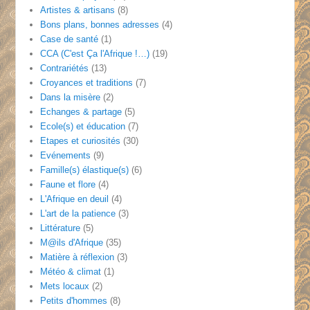
Artistes & artisans
(8)
Bons plans, bonnes adresses
(4)
Case de santé
(1)
CCA (C'est Ça l'Afrique !…)
(19)
Contrariétés
(13)
Croyances et traditions
(7)
Dans la misère
(2)
Echanges & partage
(5)
Ecole(s) et éducation
(7)
Etapes et curiosités
(30)
Evénements
(9)
Famille(s) élastique(s)
(6)
Faune et flore
(4)
L'Afrique en deuil
(4)
L'art de la patience
(3)
Littérature
(5)
M@ils d'Afrique
(35)
Matière à réflexion
(3)
Météo & climat
(1)
Mets locaux
(2)
Petits d'hommes
(8)