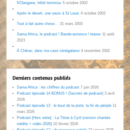
N’Dangane, hôtel terminus
5 octobre 2002
Après le désert, une oasis à St Louis
4 octobre 2002
Tout à fait autre chose…
31 mars 2003
Sama Africa, le podcast ! Bande-annonce / teaser
11 août
2023
À Chikao, dans ma case sénégalaise
4 novembre 2002
Derniers contenus publiés
Sama Africa : les chiffres du podcast
7 juin 2026
Podcast épisode 14 BONUS ! (Secrets de podcast)
3 avril
2026
Podcast épisode 13 : le bout de la piste, la fin du périple
11
mars 2026
Podcast [Hors série] : La Titine à Cyril (version chantée
inédite + vidéo 2026)
10 février 2026
Podcast épisode 12 : de nouveaux soleils
27 janvier 2026