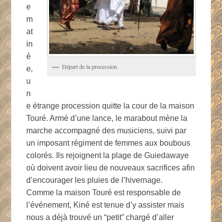
e
m
at
in
é
Départ de la procession
e,
u
n
e étrange procession quitte la cour de la maison
Touré. Armé d’une lance, le marabout mène la
marche accompagné des musiciens, suivi par
un imposant régiment de femmes aux boubous
colorés. Ils rejoignent la plage de Guiedawaye
où doivent avoir lieu de nouveaux sacrifices afin
d’encourager les pluies de l’hivernage.
Comme la maison Touré est responsable de
l’événement, Kiné est tenue d’y assister mais
nous a déjà trouvé un “petit” chargé d’aller