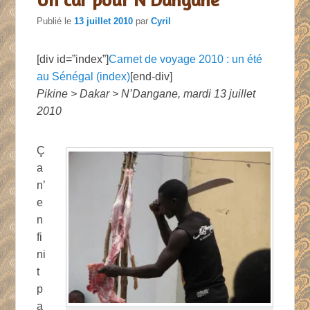
Publié le
13 juillet 2010
par
Cyril
[div id=”index”]
Carnet de voyage 2010 : un été
au Sénégal (index)
[end-div]
Pikine > Dakar > N’Dangane, mardi 13 juillet
2010
Ç
a
n’
e
n
fi
ni
t
p
a