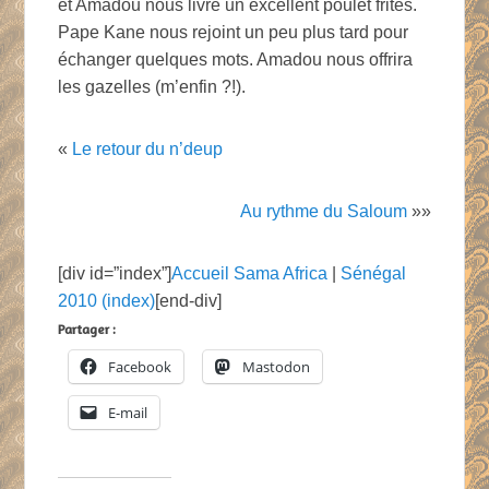
et Amadou nous livre un excellent poulet frites.
Pape Kane nous rejoint un peu plus tard pour
échanger quelques mots. Amadou nous offrira
les gazelles (m’enfin ?!).
«
Le retour du n’deup
Au rythme du Saloum
»»
[div id=”index”]
Accueil Sama Africa
|
Sénégal
2010 (index)
[end-div]
Partager :
Facebook
Mastodon
E-mail