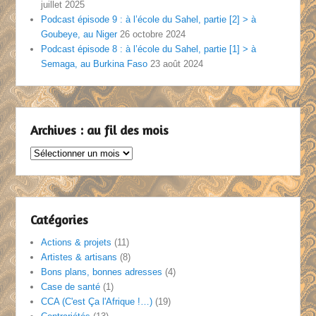
juillet 2025
Podcast épisode 9 : à l’école du Sahel, partie [2] > à
Goubeye, au Niger
26 octobre 2024
Podcast épisode 8 : à l’école du Sahel, partie [1] > à
Semaga, au Burkina Faso
23 août 2024
Archives : au fil des mois
Archives
:
au
fil
des
Catégories
mois
Actions & projets
(11)
Artistes & artisans
(8)
Bons plans, bonnes adresses
(4)
Case de santé
(1)
CCA (C'est Ça l'Afrique !…)
(19)