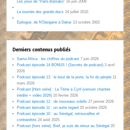
Les yeux de “Paris-Bamako”
16 juin 2008
La tournée des grands-ducs
24 juillet 2010
Epilogue, de N’Dangane à Dakar
13 octobre 2002
Derniers contenus publiés
Sama Africa : les chiffres du podcast
7 juin 2026
Podcast épisode 14 BONUS ! (Secrets de podcast)
3 avril
2026
Podcast épisode 13 : le bout de la piste, la fin du périple
11
mars 2026
Podcast [Hors série] : La Titine à Cyril (version chantée
inédite + vidéo 2026)
10 février 2026
Podcast épisode 12 : de nouveaux soleils
27 janvier 2026
Podcast épisode 11 : un autre regard
20 octobre 2025
Podcast épisode 10 : au Sénégal, retrouvailles et
contrariétés
24 août 2025
Podcast [hors série]: Bref, je suis de retour au Sénégal
20