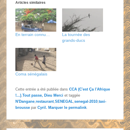
Articles similaires
En terrain connu…
La tournée des
grands-ducs
Coma sénégalais
Cette entrée a été publiée dans
CCA (C'est Ça l'Afrique
!...)
,
Tout passe, Dieu Merci
et taggée
N'Dangane
,
restaurant
,
SENEGAL
,
senegal-2010
,
taxi-
brousse
par
Cyril
. Marquer le
permalink
.