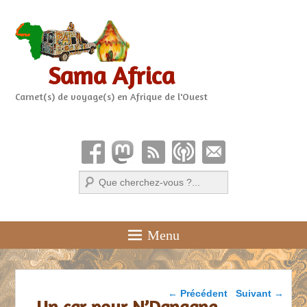
Sama Africa
Carnet(s) de voyage(s) en Afrique de l'Ouest
Recherche
Menu
Parcourir les articles
←
Précédent
Suivant
→
Un car pour N’Dangane