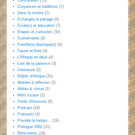
Contrariétés
(13)
Croyances et traditions
(7)
Dans la misère
(2)
Echanges & partage
(5)
Ecole(s) et éducation
(7)
Etapes et curiosités
(30)
Evénements
(9)
Famille(s) élastique(s)
(6)
Faune et flore
(4)
L'Afrique en deuil
(4)
L'art de la patience
(3)
Littérature
(5)
M@ils d'Afrique
(35)
Matière à réflexion
(3)
Météo & climat
(1)
Mets locaux
(2)
Petits d'hommes
(8)
Podcast
(18)
Poésie(s)
(4)
Prendre le temps…
(16)
Prologue 2002
(31)
Rencontres
(18)