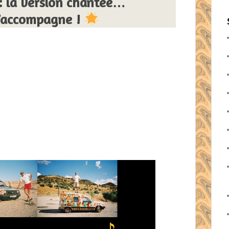
 la version chantée…
 l’accompagne !