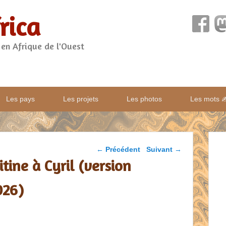
rica
 en Afrique de l'Ouest
Les pays
Les projets
Les photos
Les mots 
Parcourir les articles
←
Précédent
Suivant
→
itine à Cyril (version
026)