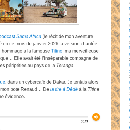
podcast
Sama Africa
(le récit de mon aventure
tré en ce mois de janvier 2026 la version chantée
t en hommage à la fameuse
Titine
, ma merveilleuse
rique… Elle avait été l’inséparable compagne de
es péripéties au pays de la
Teranga
.
due
, dans un cybercafé de Dakar. Je tentais alors
par mon pote Renaud… De
la tire à Dédé
à la
Titine
une évidence.
volume_up
00:43