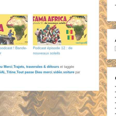
 podcast ! Bande-
Podcast épisode 12 : de
r
nouveaux soleils
:
f
eu Merci
,
Trajets, traversées & détours
et taggée
GAL
,
Titine
,
Tout passe Dieu merci
,
vidéo
,
voiture
par