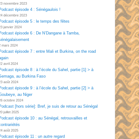
23 novembre 2023
Podcast épisode 4 : Sénégaulois !
24 décembre 2023
Podcast épisode 5 : le temps des fêtes
23 janvier 2024
Podcast épisode 6 : De N’Dangane à Tamba,
sénégalaisement
2 mars 2024
Podcast épisode 7 : entre Mali et Burkina, on the road
again
22 avril 2024
Podcast épisode 8 : à l’école du Sahel, partie [1] > à
Semaga, au Burkina Faso
23 août 2024
Podcast épisode 9 : à l’école du Sahel, partie [2] > à
Goubeye, au Niger
26 octobre 2024
Podcast [hors série]: Bref, je suis de retour au Sénégal
20 juillet 2025
Podcast épisode 10 : au Sénégal, retrouvailles et
contrariétés
24 août 2025
Podcast épisode 11 : un autre regard