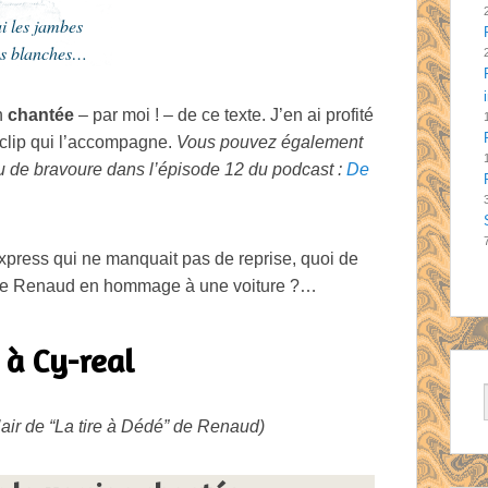
i les jambes
des blanches…
on
chantée
– par moi ! – de ce texte. J’en ai profité
e clip qui l’accompagne.
Vous pouvez également
au de bravoure dans l’épisode 12 du podcast :
De
press qui ne manquait pas de reprise, quoi de
 de Renaud en hommage à une voiture ?…
 à Cy-real
l’air de “La tire à Dédé” de Renaud)