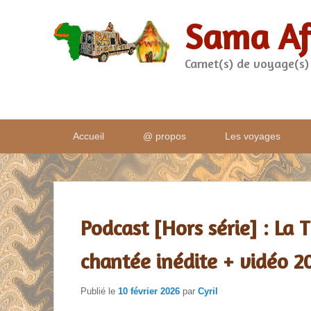
Sama Af
Carnet(s) de voyage(s)
Menu
Accueil
@ propos
Les voyages
principal
Podcast [Hors série] : La T
chantée inédite + vidéo 2
Publié le
10 février 2026
par
Cyril