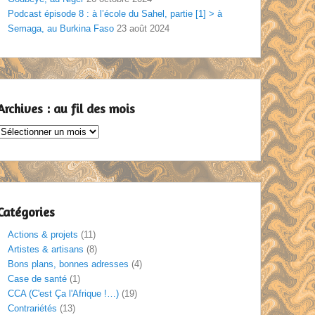
Podcast épisode 8 : à l’école du Sahel, partie [1] > à
Semaga, au Burkina Faso
23 août 2024
Archives : au fil des mois
Archives
au
il
des
mois
Catégories
Actions & projets
(11)
Artistes & artisans
(8)
Bons plans, bonnes adresses
(4)
Case de santé
(1)
CCA (C'est Ça l'Afrique !…)
(19)
Contrariétés
(13)