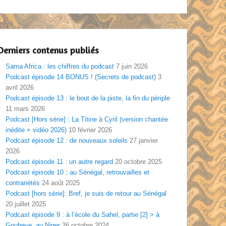
Derniers contenus publiés
Sama Africa : les chiffres du podcast
7 juin 2026
Podcast épisode 14 BONUS ! (Secrets de podcast)
3
avril 2026
Podcast épisode 13 : le bout de la piste, la fin du périple
11 mars 2026
Podcast [Hors série] : La Titine à Cyril (version chantée
inédite + vidéo 2026)
10 février 2026
Podcast épisode 12 : de nouveaux soleils
27 janvier
2026
Podcast épisode 11 : un autre regard
20 octobre 2025
Podcast épisode 10 : au Sénégal, retrouvailles et
contrariétés
24 août 2025
Podcast [hors série]: Bref, je suis de retour au Sénégal
20 juillet 2025
Podcast épisode 9 : à l’école du Sahel, partie [2] > à
Goubeye, au Niger
26 octobre 2024