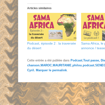
Articles similaires
Podcast, épisode 2 : la traversée
Sama Africa, le
du désert
annonce / tease
Cette entrée a été publiée dans
Podcast
,
Tout passe, Di
chanson
,
MAROC
,
MAURITANIE
,
philou
,
podcast
,
SENE
Cyril
. Marquer le
permalink
.