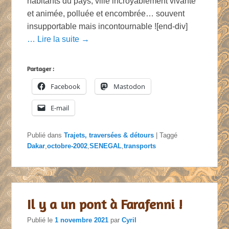
habitants du pays, ville incroyablement vivante
et animée, polluée et encombrée… souvent
insupportable mais incontournable ![end-div]
… Lire la suite →
Partager :
Facebook
Mastodon
E-mail
Publié dans
Trajets, traversées & détours
|
Taggé
Dakar
,
octobre-2002
,
SENEGAL
,
transports
Il y a un pont à Farafenni !
Publié le
1 novembre 2021
par
Cyril