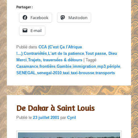
Partager :
Facebook
Mastodon
E-mail
Publié dans
CCA (C'est Ça l'Afrique
!...)
,
Contrariétés
,
L'art de la patience
,
Tout passe, Dieu
Merci
,
Trajets, traversées & détours
|
Taggé
Casamance
,
frontière
,
Gambie
,
immigration
,
mp3
,
périple
,
SENEGAL
,
senegal-2010
,
taxi
,
taxi-brousse
,
transports
De Dakar à Saint Louis
Publié le
23 juillet 2001
par
Cyril