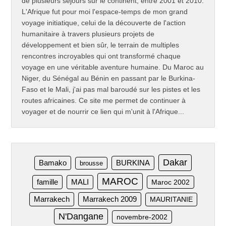
de plusieurs séjours sur le continent, entre 2001 et 2010.
L'Afrique fut pour moi l'espace-temps de mon grand
voyage initiatique, celui de la découverte de l'action
humanitaire à travers plusieurs projets de
développement et bien sûr, le terrain de multiples
rencontres incroyables qui ont transformé chaque
voyage en une véritable aventure humaine. Du Maroc au
Niger, du Sénégal au Bénin en passant par le Burkina-
Faso et le Mali, j'ai pas mal baroudé sur les pistes et les
routes africaines. Ce site me permet de continuer à
voyager et de nourrir ce lien qui m'unit à l'Afrique...
Dakar
Bamako
BURKINA
brousse
MAROC
famille
MALI
Maroc 2002
Marrakech
Marrakech 2009
MAURITANIE
N'Dangane
novembre-2002