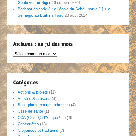
Goubeye, au Niger
26 octobre 2024
Podcast épisode 8 : à l’école du Sahel, partie [1] > à
Semaga, au Burkina Faso
23 août 2024
Archives : au fil des mois
Archives
:
au
fil
des
Catégories
mois
Actions & projets
(11)
Artistes & artisans
(8)
Bons plans, bonnes adresses
(4)
Case de santé
(1)
CCA (C'est Ça l'Afrique !…)
(19)
Contrariétés
(13)
Croyances et traditions
(7)