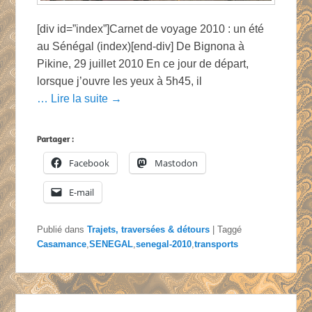
[div id=”index”]Carnet de voyage 2010 : un été
au Sénégal (index)[end-div] De Bignona à
Pikine, 29 juillet 2010 En ce jour de départ,
lorsque j’ouvre les yeux à 5h45, il
… Lire la suite →
Partager :
Facebook
Mastodon
E-mail
Publié dans
Trajets, traversées & détours
|
Taggé
Casamance
,
SENEGAL
,
senegal-2010
,
transports