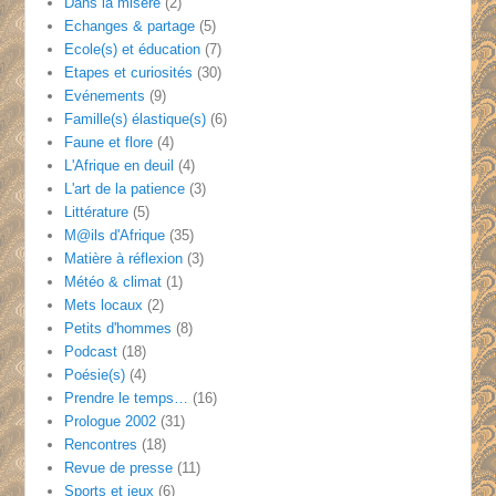
Dans la misère
(2)
Echanges & partage
(5)
Ecole(s) et éducation
(7)
Etapes et curiosités
(30)
Evénements
(9)
Famille(s) élastique(s)
(6)
Faune et flore
(4)
L'Afrique en deuil
(4)
L'art de la patience
(3)
Littérature
(5)
M@ils d'Afrique
(35)
Matière à réflexion
(3)
Météo & climat
(1)
Mets locaux
(2)
Petits d'hommes
(8)
Podcast
(18)
Poésie(s)
(4)
Prendre le temps…
(16)
Prologue 2002
(31)
Rencontres
(18)
Revue de presse
(11)
Sports et jeux
(6)