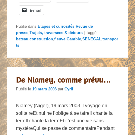
E-mail
Publié dans
Etapes et curiosités
,
Revue de
presse
,
Trajets, traversées & détours
|
Taggé
bateau
,
construction
,
fleuve
,
Gambie
,
SENEGAL
,
transpor
ts
De Niamey, comme prévu…
Publié le
19 mars 2003
par
Cyril
Niamey (Niger), 19 mars 2003 Il voyage en
solitaireEt nul ne l’oblige à se taireIl chante la
terreIl chante la terreEt c’est une vie sans
mystèreQui se passe de commentairePendant