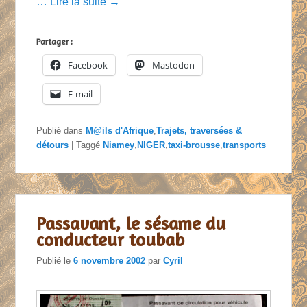
… Lire la suite →
Partager :
Facebook
Mastodon
E-mail
Publié dans
M@ils d'Afrique
,
Trajets, traversées &
détours
|
Taggé
Niamey
,
NIGER
,
taxi-brousse
,
transports
Passavant, le sésame du
conducteur toubab
Publié le
6 novembre 2002
par
Cyril