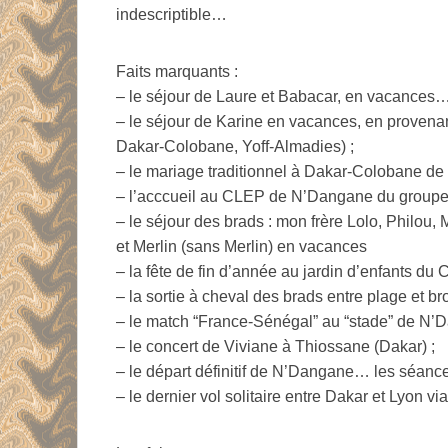
indescriptible…
Faits marquants :
– le séjour de Laure et Babacar, en vacances…
– le séjour de Karine en vacances, en proven
Dakar-Colobane, Yoff-Almadies) ;
– le mariage traditionnel à Dakar-Colobane de
– l’acccueil au CLEP de N’Dangane du groupe Ar
– le séjour des brads : mon frère Lolo, Philou
et Merlin (sans Merlin) en vacances
– la fête de fin d’année au jardin d’enfants d
– la sortie à cheval des brads entre plage et b
– le match “France-Sénégal” au “stade” de N’
– le concert de Viviane à Thiossane (Dakar) ;
– le départ définitif de N’Dangane… les séances
– le dernier vol solitaire entre Dakar et Lyon 