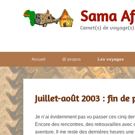
Sama Af
Carnet(s) de voyage(s)
Menu
Accueil
@ propos
Les voyages
principal
Juillet-août 2003 : fin de 
Publié le
18 mars 2009
par
Cyril
Je n’ai évidemment pas vu passer ces cinq d
Encore des rencontres, des retrouvailles avec
aventure. Il me reste des dernières heures une é