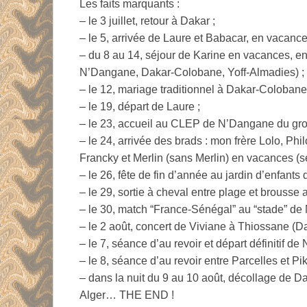
Les faits marquants :
– le 3 juillet, retour à Dakar ;
– le 5, arrivée de Laure et Babacar, en vacanc
– du 8 au 14, séjour de Karine en vacances, en
N’Dangane, Dakar-Colobane, Yoff-Almadies) ;
– le 12, mariage traditionnel à Dakar-Colobane
– le 19, départ de Laure ;
– le 23, accueil au CLEP de N’Dangane du group
– le 24, arrivée des brads : mon frère Lolo, Ph
Francky et Merlin (sans Merlin) en vacances (séj
– le 26, fête de fin d’année au jardin d’enfan
– le 29, sortie à cheval entre plage et brousse
– le 30, match “France-Sénégal” au “stade” de
– le 2 août, concert de Viviane à Thiossane (Da
– le 7, séance d’au revoir et départ définitif 
– le 8, séance d’au revoir entre Parcelles et Pik
– dans la nuit du 9 au 10 août, décollage de D
Alger… THE END !