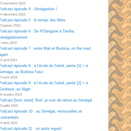
23 novembre 2023
Podcast épisode 4 : Sénégaulois !
24 décembre 2023
Podcast épisode 5 : le temps des fêtes
23 janvier 2024
Podcast épisode 6 : De N’Dangane à Tamba,
sénégalaisement
2 mars 2024
Podcast épisode 7 : entre Mali et Burkina, on the road
again
22 avril 2024
Podcast épisode 8 : à l’école du Sahel, partie [1] > à
Semaga, au Burkina Faso
23 août 2024
Podcast épisode 9 : à l’école du Sahel, partie [2] > à
Goubeye, au Niger
26 octobre 2024
Podcast [hors série]: Bref, je suis de retour au Sénégal
20 juillet 2025
Podcast épisode 10 : au Sénégal, retrouvailles et
contrariétés
24 août 2025
Podcast épisode 11 : un autre regard