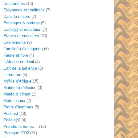
Contrariétés
(13)
Croyances et traditions
(7)
Dans la misère
(2)
Echanges & partage
(5)
Ecole(s) et éducation
(7)
Etapes et curiosités
(30)
Evénements
(9)
Famille(s) élastique(s)
(6)
Faune et flore
(4)
L'Afrique en deuil
(4)
L'art de la patience
(3)
Littérature
(5)
M@ils d'Afrique
(35)
Matière à réflexion
(3)
Météo & climat
(1)
Mets locaux
(2)
Petits d'hommes
(8)
Podcast
(18)
Poésie(s)
(4)
Prendre le temps…
(16)
Prologue 2002
(31)