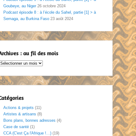
Goubeye, au Niger
26 octobre 2024
Podcast épisode 8 : à l’école du Sahel, partie [1] > à
Semaga, au Burkina Faso
23 août 2024
Archives : au fil des mois
Archives
au
il
des
mois
Catégories
Actions & projets
(11)
Artistes & artisans
(8)
Bons plans, bonnes adresses
(4)
Case de santé
(1)
CCA (C'est Ça l'Afrique !…)
(19)