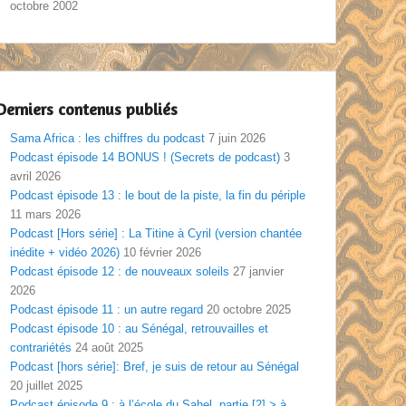
octobre 2002
Derniers contenus publiés
Sama Africa : les chiffres du podcast
7 juin 2026
Podcast épisode 14 BONUS ! (Secrets de podcast)
3
avril 2026
Podcast épisode 13 : le bout de la piste, la fin du périple
11 mars 2026
Podcast [Hors série] : La Titine à Cyril (version chantée
inédite + vidéo 2026)
10 février 2026
Podcast épisode 12 : de nouveaux soleils
27 janvier
2026
Podcast épisode 11 : un autre regard
20 octobre 2025
Podcast épisode 10 : au Sénégal, retrouvailles et
contrariétés
24 août 2025
Podcast [hors série]: Bref, je suis de retour au Sénégal
20 juillet 2025
Podcast épisode 9 : à l’école du Sahel, partie [2] > à