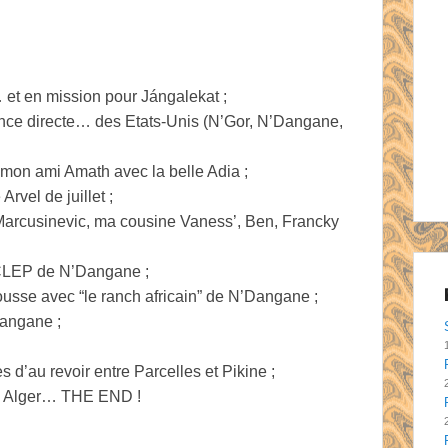
 et en mission pour Jángalekat ;
ance directe… des Etats-Unis (N’Gor, N’Dangane,
 mon ami Amath avec la belle Adia ;
vel de juillet ;
, Marcusinevic, ma cousine Vaness’, Ben, Francky
u CLEP de N’Dangane ;
rousse avec “le ranch africain” de N’Dangane ;
Dangane ;
 d’au revoir entre Parcelles et Pikine ;
via Alger… THE END !