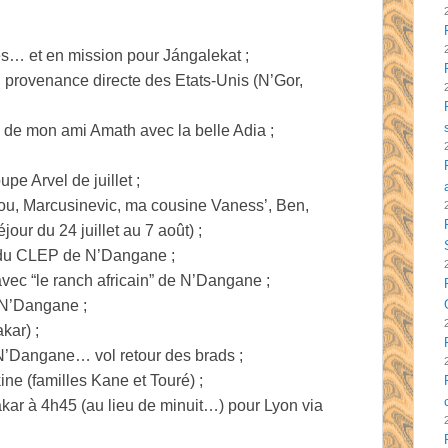
es… et en mission pour Jángalekat ;
 provenance directe des Etats-Unis (N’Gor,
 de mon ami Amath avec la belle Adia ;
e Arvel de juillet ;
ilou, Marcusinevic, ma cousine Vaness’, Ben,
our du 24 juillet au 7 août) ;
ts du CLEP de N’Dangane ;
 avec “le ranch africain” de N’Dangane ;
 N’Dangane ;
kar) ;
de N’Dangane… vol retour des brads ;
ine (familles Kane et Touré) ;
akar à 4h45 (au lieu de minuit…) pour Lyon via