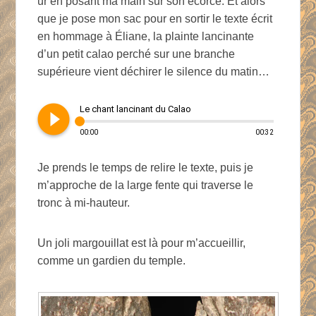
ur en posant ma main sur son écorce. Et alors
que je pose mon sac pour en sortir le texte écrit
en hommage à Éliane, la plainte lancinante
d’un petit calao perché sur une branche
supérieure vient déchirer le silence du matin…
play_circle_filled
Le chant lancinant du Calao
00:00
00:32
Je prends le temps de relire le texte, puis je
m’approche de la large fente qui traverse le
tronc à mi-hauteur.
Un joli margouillat est là pour m’accueillir,
comme un gardien du temple.