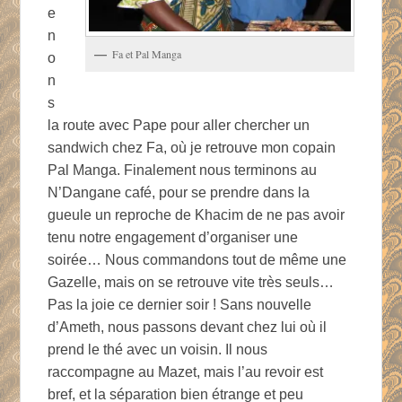
e
n
Fa et Pal Manga
o
n
s
la route avec Pape pour aller chercher un
sandwich chez Fa, où je retrouve mon copain
Pal Manga. Finalement nous terminons au
N’Dangane café, pour se prendre dans la
gueule un reproche de Khacim de ne pas avoir
tenu notre engagement d’organiser une
soirée… Nous commandons tout de même une
Gazelle, mais on se retrouve vite très seuls…
Pas la joie ce dernier soir ! Sans nouvelle
d’Ameth, nous passons devant chez lui où il
prend le thé avec un voisin. Il nous
raccompagne au Mazet, mais l’au revoir est
bref, et la séparation bien étrange et peu