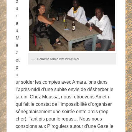
o
u
r
a
u
M
a
z
Dernière soirée aux Piroguiers
et
p
o
ur solder les comptes avec Amara, pris dans
l’après-midi d’une subite envie de désherber le
jardin. Chez Moussa, nous retrouvons Ameth
qui fait le constat de l’impossibilité d’organiser
sénégalaisement une soirée entre amis (trop
cher). Tant pis pour le repas… Nous nous
consolons aux Piroguiers autour d’une Gazelle