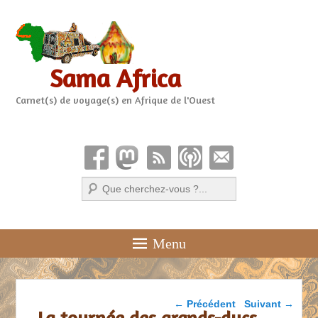
Sama Africa
Carnet(s) de voyage(s) en Afrique de l'Ouest
Recherche
Menu
Parcourir les articles
←
Précédent
Suivant
→
La tournée des grands-ducs