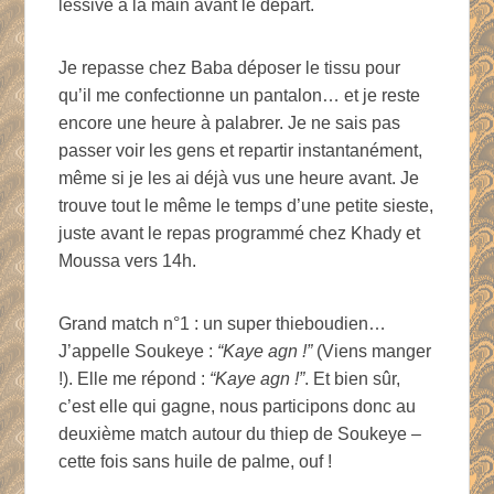
lessive à la main avant le départ.
Je repasse chez Baba déposer le tissu pour
qu’il me confectionne un pantalon… et je reste
encore une heure à palabrer. Je ne sais pas
passer voir les gens et repartir instantanément,
même si je les ai déjà vus une heure avant. Je
trouve tout le même le temps d’une petite sieste,
juste avant le repas programmé chez Khady et
Moussa vers 14h.
Grand match n°1 : un super thieboudien…
J’appelle Soukeye :
“Kaye agn !”
(Viens manger
!). Elle me répond :
“Kaye agn !”
. Et bien sûr,
c’est elle qui gagne, nous participons donc au
deuxième match autour du thiep de Soukeye –
cette fois sans huile de palme, ouf !