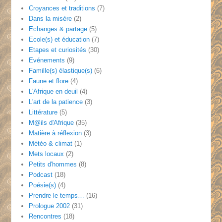
Croyances et traditions
(7)
Dans la misère
(2)
Echanges & partage
(5)
Ecole(s) et éducation
(7)
Etapes et curiosités
(30)
Evénements
(9)
Famille(s) élastique(s)
(6)
Faune et flore
(4)
L'Afrique en deuil
(4)
L'art de la patience
(3)
Littérature
(5)
M@ils d'Afrique
(35)
Matière à réflexion
(3)
Météo & climat
(1)
Mets locaux
(2)
Petits d'hommes
(8)
Podcast
(18)
Poésie(s)
(4)
Prendre le temps…
(16)
Prologue 2002
(31)
Rencontres
(18)