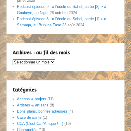
juillet 2025
Podcast épisode 9 : à l’école du Sahel, partie [2] > à
Goubeye, au Niger
26 octobre 2024
Podcast épisode 8 : à l’école du Sahel, partie [1] > à
Semaga, au Burkina Faso
23 août 2024
Archives : au fil des mois
Archives
:
au
fil
des
Catégories
mois
Actions & projets
(11)
Artistes & artisans
(8)
Bons plans, bonnes adresses
(4)
Case de santé
(1)
CCA (C'est Ça l'Afrique !…)
(19)
Contrariétés
(13)