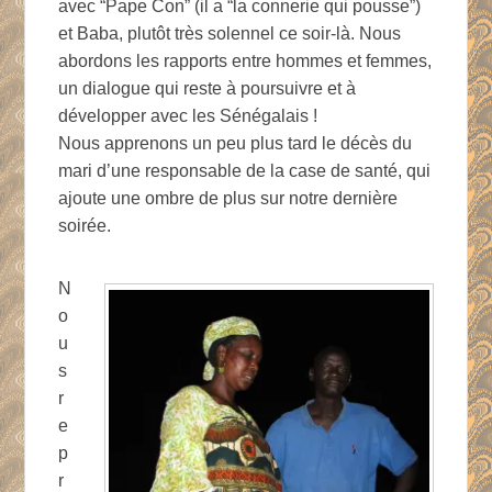
avec “Pape Con” (il a “la connerie qui pousse”)
et Baba, plutôt très solennel ce soir-là. Nous
abordons les rapports entre hommes et femmes,
un dialogue qui reste à poursuivre et à
développer avec les Sénégalais !
Nous apprenons un peu plus tard le décès du
mari d’une responsable de la case de santé, qui
ajoute une ombre de plus sur notre dernière
soirée.
N
o
u
s
r
e
p
r