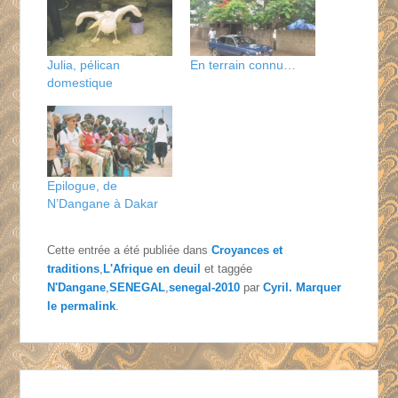
Julia, pélican
En terrain connu…
domestique
Epilogue, de
N’Dangane à Dakar
Cette entrée a été publiée dans
Croyances et
traditions
,
L'Afrique en deuil
et taggée
N'Dangane
,
SENEGAL
,
senegal-2010
par
Cyril
. Marquer
le
permalink
.