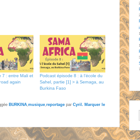
7 : entre Mali et
Podcast épisode 8 : à l’école du
 road again
Sahel, partie [1] > à Semaga, au
Burkina Faso
aggée
BURKINA
,
musique
,
reportage
par
Cyril
. Marquer le