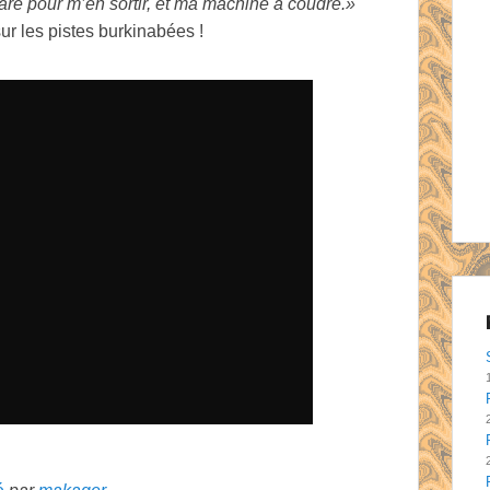
are pour m’en sortir, et ma machine à coudre.»
r les pistes burkinabées !