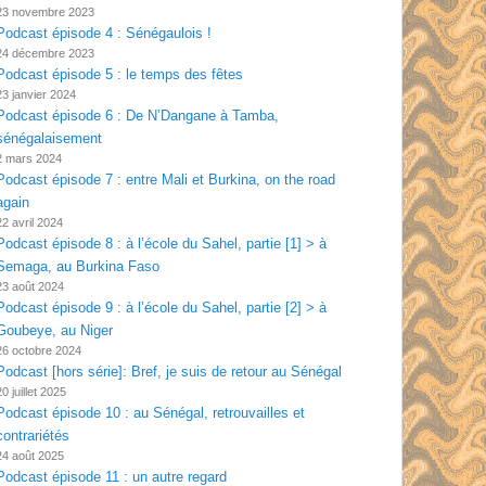
23 novembre 2023
Podcast épisode 4 : Sénégaulois !
24 décembre 2023
Podcast épisode 5 : le temps des fêtes
23 janvier 2024
Podcast épisode 6 : De N’Dangane à Tamba,
sénégalaisement
2 mars 2024
Podcast épisode 7 : entre Mali et Burkina, on the road
again
22 avril 2024
Podcast épisode 8 : à l’école du Sahel, partie [1] > à
Semaga, au Burkina Faso
23 août 2024
Podcast épisode 9 : à l’école du Sahel, partie [2] > à
Goubeye, au Niger
26 octobre 2024
Podcast [hors série]: Bref, je suis de retour au Sénégal
20 juillet 2025
Podcast épisode 10 : au Sénégal, retrouvailles et
contrariétés
24 août 2025
Podcast épisode 11 : un autre regard