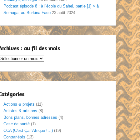
Podcast épisode 8 : à l’école du Sahel, partie [1] > à
Semaga, au Burkina Faso
23 août 2024
Archives : au fil des mois
Archives
au
il
des
mois
Catégories
Actions & projets
(11)
Artistes & artisans
(8)
Bons plans, bonnes adresses
(4)
Case de santé
(1)
CCA (C'est Ça l'Afrique !…)
(19)
Contrariétés
(13)