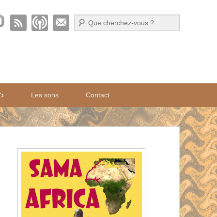
Recherche
✍️
Les sons
Contact