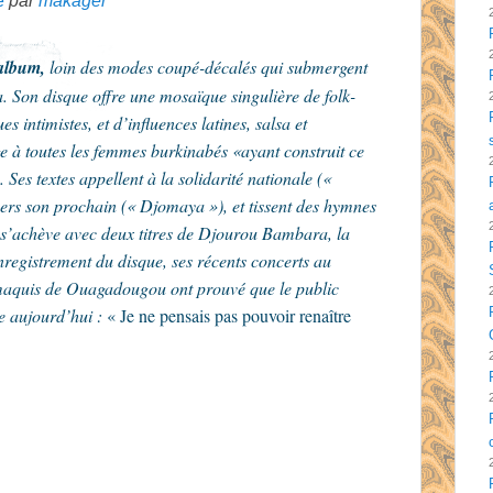
é
par
makager
album,
loin des modes coupé-décalés qui submergent
a. Son disque offre une mosaïque singulière de folk-
 intimistes, et d’influences latines, salsa et
à toutes les femmes burkinabés «ayant construit ce
es textes appellent à la solidarité nationale («
vers son prochain (« Djomaya »), et tissent des hymnes
g s’achève avec deux titres de Djourou Bambara, la
nregistrement du disque, ses récents concerts au
 maquis de Ouagadougou ont prouvé que le public
e aujourd’hui :
« Je ne pensais pas pouvoir renaître