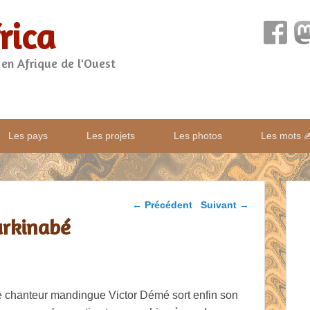
rica
 en Afrique de l'Ouest
Les pays
Les projets
Les photos
Les mots 
Parcourir les articles
←
Précédent
Suivant
→
urkinabé
e chanteur mandingue Victor Démé sort enfin son