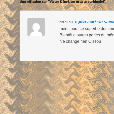
Une réflexion sur “Victor Démé, un artiste burkinabé”
philou
sur
30 juillet 2008 à 14 h 52 min
merci pour ce superbe docum
Bientôt d’autres perles du mêm
Ne change rien Cissou