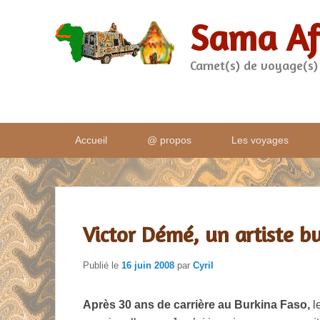
Sama Af
Carnet(s) de voyage(s)
Menu
Accueil
@ propos
Les voyages
principal
Victor Démé, un artiste b
Publié le
16 juin 2008
par
Cyril
Après 30 ans de carrière au Burkina Faso,
l