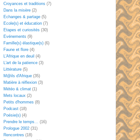
Croyances et traditions
(7)
Dans la misère
(2)
Echanges & partage
(5)
Ecole(s) et éducation
(7)
Etapes et curiosités
(30)
Evénements
(9)
Famille(s) élastique(s)
(6)
Faune et flore
(4)
L'Afrique en deuil
(4)
L'art de la patience
(3)
Littérature
(5)
M@ils d'Afrique
(35)
Matière à réflexion
(3)
Météo & climat
(1)
Mets locaux
(2)
Petits d'hommes
(8)
Podcast
(18)
Poésie(s)
(4)
Prendre le temps…
(16)
Prologue 2002
(31)
Rencontres
(18)