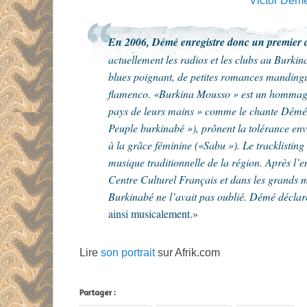
Victor Dém
En 2006, Démé enregistre donc un premier 
actuellement les radios et les clubs au Burkin
blues poignant, de petites romances mandingues
flamenco. «Burkina Mousso » est un hommage 
pays de leurs mains » comme le chante Démé. S
Peuple burkinabé »), prônent la tolérance en
à la grâce féminine («Sabu »). Le tracklistin
musique traditionnelle de la région. Après l’e
Centre Culturel Français et dans les grands
Burkinabé ne l’avait pas oublié. Démé déclar
ainsi musicalement.»
Lire
son portrait
sur Afrik.com
Partager :