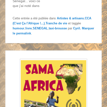
Sénegal... voici ce
que j'ai noté dans
mon carnet de
voyage hier soir, de
Cette entrée a été publiée dans
Artistes & artisans
,
CCA
retour d'une soirée
(C'est Ça l'Afrique !...)
,
Tranche de vie
et taggée
torride en
humour
,
livre
,
SENEGAL
,
taxi-brousse
par
Cyril
. Marquer
discothèque. Folles
le
permalink
.
sont mes pensées
envers toi, et brûlant
mon désir de te
serrer dans ma main,
avec une soif de
plaisir…