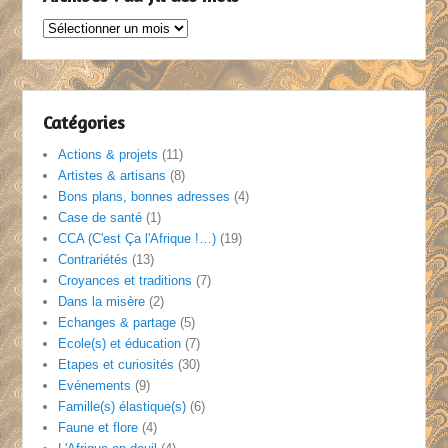
Archives
:
au
fil
des
Catégories
mois
Actions & projets
(11)
Artistes & artisans
(8)
Bons plans, bonnes adresses
(4)
Case de santé
(1)
CCA (C'est Ça l'Afrique !…)
(19)
Contrariétés
(13)
Croyances et traditions
(7)
Dans la misère
(2)
Echanges & partage
(5)
Ecole(s) et éducation
(7)
Etapes et curiosités
(30)
Evénements
(9)
Famille(s) élastique(s)
(6)
Faune et flore
(4)