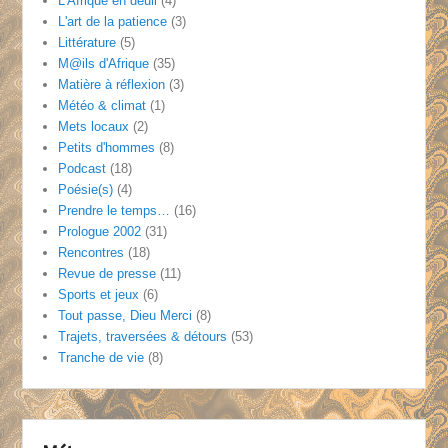
L'Afrique en deuil
(4)
L'art de la patience
(3)
Littérature
(5)
M@ils d'Afrique
(35)
Matière à réflexion
(3)
Météo & climat
(1)
Mets locaux
(2)
Petits d'hommes
(8)
Podcast
(18)
Poésie(s)
(4)
Prendre le temps…
(16)
Prologue 2002
(31)
Rencontres
(18)
Revue de presse
(11)
Sports et jeux
(6)
Tout passe, Dieu Merci
(8)
Trajets, traversées & détours
(53)
Tranche de vie
(8)