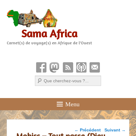
Sama Africa
Carnet(s) de voyage(s) en Afrique de l'Ouest
Recherche
Menu
Parcourir les articles
←
Précédent
Suivant
→
Mohiss – Tout passe (Dieu