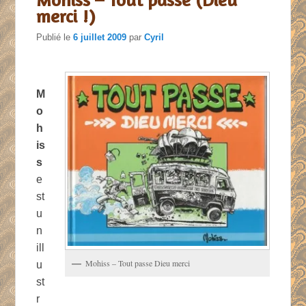
merci !)
Publié le
6 juillet 2009
par
Cyril
M
o
h
is
s
e
st
u
n
ill
Mohiss – Tout passe Dieu merci
u
st
r