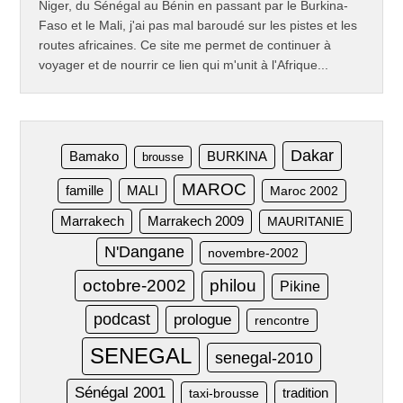
Niger, du Sénégal au Bénin en passant par le Burkina-
Faso et le Mali, j'ai pas mal baroudé sur les pistes et les
routes africaines. Ce site me permet de continuer à
voyager et de nourrir ce lien qui m'unit à l'Afrique...
Dakar
Bamako
BURKINA
brousse
MAROC
famille
MALI
Maroc 2002
Marrakech
Marrakech 2009
MAURITANIE
N'Dangane
novembre-2002
octobre-2002
philou
Pikine
podcast
prologue
rencontre
SENEGAL
senegal-2010
Sénégal 2001
taxi-brousse
tradition