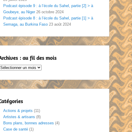
Podcast épisode 9 : à l’école du Sahel, partie [2] > à
Goubeye, au Niger
26 octobre 2024
Podcast épisode 8 : à l’école du Sahel, partie [1] > à
Semaga, au Burkina Faso
23 août 2024
Archives : au fil des mois
Archives
au
il
des
mois
Catégories
Actions & projets
(11)
Artistes & artisans
(8)
Bons plans, bonnes adresses
(4)
Case de santé
(1)