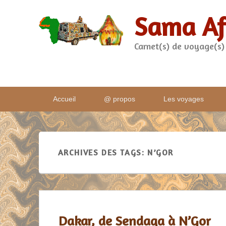
Sama Af
Carnet(s) de voyage(s)
Menu
Accueil
@ propos
Les voyages
principal
ARCHIVES DES TAGS:
N’GOR
Dakar, de Sendaga à N’Gor