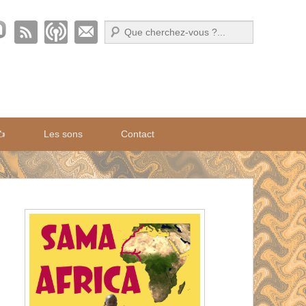
Recherche
✍️
Les sons
Contact