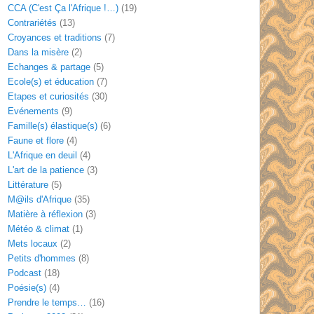
CCA (C'est Ça l'Afrique !…)
(19)
Contrariétés
(13)
Croyances et traditions
(7)
Dans la misère
(2)
Echanges & partage
(5)
Ecole(s) et éducation
(7)
Etapes et curiosités
(30)
Evénements
(9)
Famille(s) élastique(s)
(6)
Faune et flore
(4)
L'Afrique en deuil
(4)
L'art de la patience
(3)
Littérature
(5)
M@ils d'Afrique
(35)
Matière à réflexion
(3)
Météo & climat
(1)
Mets locaux
(2)
Petits d'hommes
(8)
Podcast
(18)
Poésie(s)
(4)
Prendre le temps…
(16)