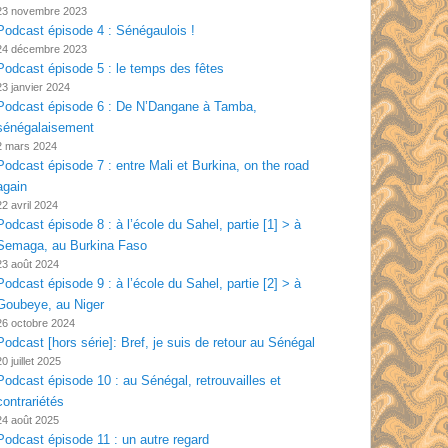
23 novembre 2023
Podcast épisode 4 : Sénégaulois !
24 décembre 2023
Podcast épisode 5 : le temps des fêtes
23 janvier 2024
Podcast épisode 6 : De N’Dangane à Tamba,
sénégalaisement
2 mars 2024
Podcast épisode 7 : entre Mali et Burkina, on the road
again
22 avril 2024
Podcast épisode 8 : à l’école du Sahel, partie [1] > à
Semaga, au Burkina Faso
23 août 2024
Podcast épisode 9 : à l’école du Sahel, partie [2] > à
Goubeye, au Niger
26 octobre 2024
Podcast [hors série]: Bref, je suis de retour au Sénégal
20 juillet 2025
Podcast épisode 10 : au Sénégal, retrouvailles et
contrariétés
24 août 2025
Podcast épisode 11 : un autre regard