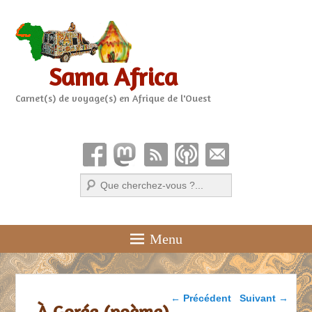
Sama Africa
Carnet(s) de voyage(s) en Afrique de l'Ouest
Recherche
Menu
Parcourir les articles
←
Précédent
Suivant
→
À Gorée (poème)