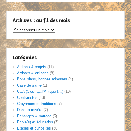
Archives : au fil des mois
Archives
:
au
fil
des
Catégories
mois
Actions & projets
(11)
Artistes & artisans
(8)
Bons plans, bonnes adresses
(4)
Case de santé
(1)
CCA (C'est Ça l'Afrique !…)
(19)
Contrariétés
(13)
Croyances et traditions
(7)
Dans la misère
(2)
Echanges & partage
(5)
Ecole(s) et éducation
(7)
Etapes et curiosités
(30)