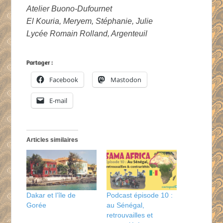
Atelier Buono-Dufournet
El Kouria, Meryem, Stéphanie, Julie
Lycée Romain Rolland, Argenteuil
Partager :
Facebook
Mastodon
E-mail
Articles similaires
Dakar et l’île de
Podcast épisode 10 :
Gorée
au Sénégal,
retrouvailles et