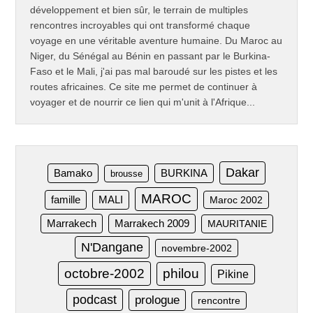
développement et bien sûr, le terrain de multiples
rencontres incroyables qui ont transformé chaque
voyage en une véritable aventure humaine. Du Maroc au
Niger, du Sénégal au Bénin en passant par le Burkina-
Faso et le Mali, j'ai pas mal baroudé sur les pistes et les
routes africaines. Ce site me permet de continuer à
voyager et de nourrir ce lien qui m'unit à l'Afrique...
Dakar
Bamako
BURKINA
brousse
MAROC
famille
MALI
Maroc 2002
Marrakech
Marrakech 2009
MAURITANIE
N'Dangane
novembre-2002
octobre-2002
philou
Pikine
podcast
prologue
rencontre