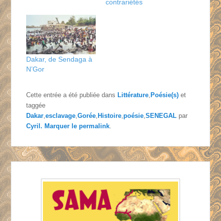
contrariétés
Dakar, de Sendaga à
N’Gor
Cette entrée a été publiée dans
Littérature
,
Poésie(s)
et
taggée
Dakar
,
esclavage
,
Gorée
,
Histoire
,
poésie
,
SENEGAL
par
Cyril
. Marquer le
permalink
.