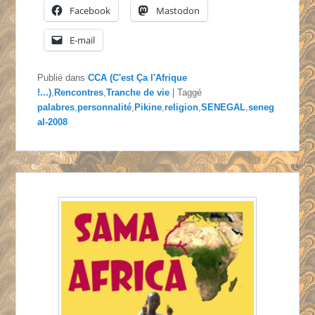
Facebook
Mastodon
E-mail
Publié dans
CCA (C'est Ça l'Afrique
!...)
,
Rencontres
,
Tranche de vie
|
Taggé
palabres
,
personnalité
,
Pikine
,
religion
,
SENEGAL
,
seneg
al-2008