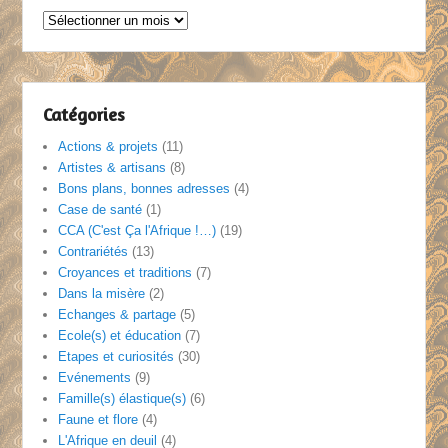
Archives
:
au
fil
des
Catégories
mois
Actions & projets
(11)
Artistes & artisans
(8)
Bons plans, bonnes adresses
(4)
Case de santé
(1)
CCA (C'est Ça l'Afrique !…)
(19)
Contrariétés
(13)
Croyances et traditions
(7)
Dans la misère
(2)
Echanges & partage
(5)
Ecole(s) et éducation
(7)
Etapes et curiosités
(30)
Evénements
(9)
Famille(s) élastique(s)
(6)
Faune et flore
(4)
L'Afrique en deuil
(4)