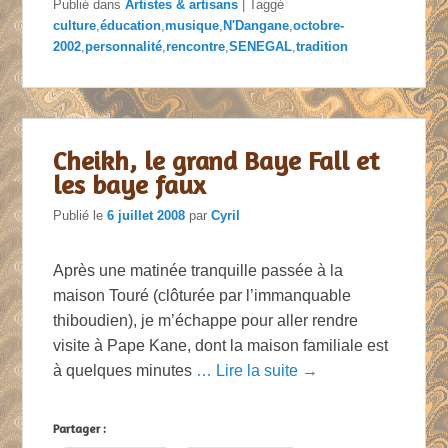
Publié dans
Artistes & artisans
|
Taggé
culture
,
éducation
,
musique
,
N'Dangane
,
octobre-
2002
,
personnalité
,
rencontre
,
SENEGAL
,
tradition
Cheikh, le grand Baye Fall et
les baye faux
Publié le
6 juillet 2008
par
Cyril
Après une matinée tranquille passée à la
maison Touré (clôturée par l’immanquable
thiboudien), je m’échappe pour aller rendre
visite à Pape Kane, dont la maison familiale est
à quelques minutes
… Lire la suite →
Partager :