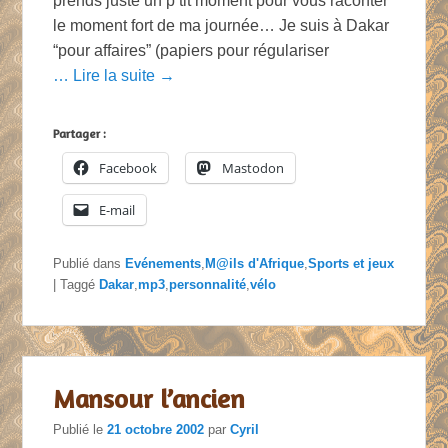
prends juste un p’tit moment pour vous raconter
le moment fort de ma journée… Je suis à Dakar
“pour affaires” (papiers pour régulariser
… Lire la suite →
Partager :
Facebook
Mastodon
E-mail
Publié dans
Evénements
,
M@ils d'Afrique
,
Sports et jeux
|
Taggé
Dakar
,
mp3
,
personnalité
,
vélo
Mansour l’ancien
Publié le
21 octobre 2002
par
Cyril