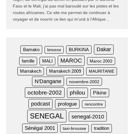
Faso et le Mali, j'ai pas mal baroudé sur les pistes et les
routes africaines. Ce site me permet de continuer à
voyager et de nourrir ce lien qui m'unit à l'Afrique...
Dakar
Bamako
BURKINA
brousse
MAROC
famille
MALI
Maroc 2002
Marrakech
Marrakech 2009
MAURITANIE
N'Dangane
novembre-2002
octobre-2002
philou
Pikine
podcast
prologue
rencontre
SENEGAL
senegal-2010
Sénégal 2001
taxi-brousse
tradition