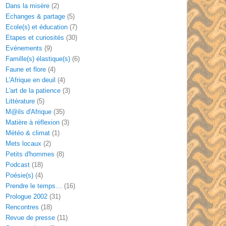
Dans la misère
(2)
Echanges & partage
(5)
Ecole(s) et éducation
(7)
Etapes et curiosités
(30)
Evénements
(9)
Famille(s) élastique(s)
(6)
Faune et flore
(4)
L'Afrique en deuil
(4)
L'art de la patience
(3)
Littérature
(5)
M@ils d'Afrique
(35)
Matière à réflexion
(3)
Météo & climat
(1)
Mets locaux
(2)
Petits d'hommes
(8)
Podcast
(18)
Poésie(s)
(4)
Prendre le temps…
(16)
Prologue 2002
(31)
Rencontres
(18)
Revue de presse
(11)