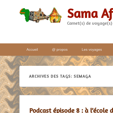
Sama Af
Carnet(s) de voyage(s)
Menu
Accueil
@ propos
Les voyages
principal
ARCHIVES DES TAGS:
SEMAGA
Podcast épisode 8 : à l’école d