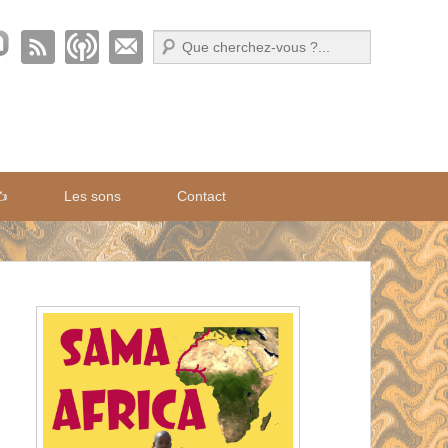
Recherche
✍️
Les sons
Contact