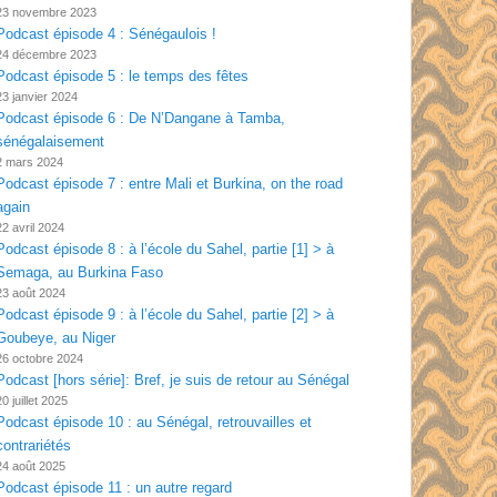
23 novembre 2023
Podcast épisode 4 : Sénégaulois !
24 décembre 2023
Podcast épisode 5 : le temps des fêtes
23 janvier 2024
Podcast épisode 6 : De N’Dangane à Tamba,
sénégalaisement
2 mars 2024
Podcast épisode 7 : entre Mali et Burkina, on the road
again
22 avril 2024
Podcast épisode 8 : à l’école du Sahel, partie [1] > à
Semaga, au Burkina Faso
23 août 2024
Podcast épisode 9 : à l’école du Sahel, partie [2] > à
Goubeye, au Niger
26 octobre 2024
Podcast [hors série]: Bref, je suis de retour au Sénégal
20 juillet 2025
Podcast épisode 10 : au Sénégal, retrouvailles et
contrariétés
24 août 2025
Podcast épisode 11 : un autre regard