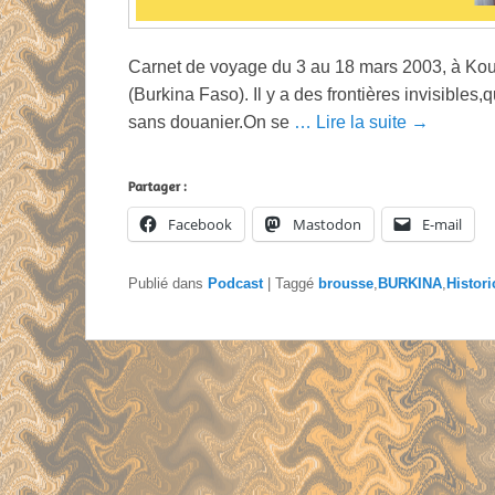
Carnet de voyage du 3 au 18 mars 2003, à 
(Burkina Faso). Il y a des frontières invisibles,
sans douanier.On se
… Lire la suite →
Partager :
Facebook
Mastodon
E-mail
Publié dans
Podcast
|
Taggé
brousse
,
BURKINA
,
Histor