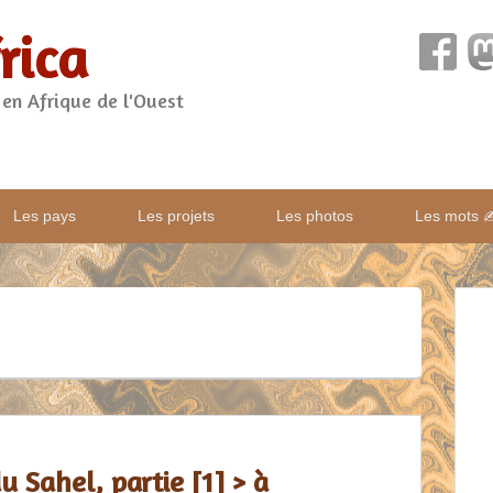
rica
 en Afrique de l'Ouest
Les pays
Les projets
Les photos
Les mots 
u Sahel, partie [1] > à