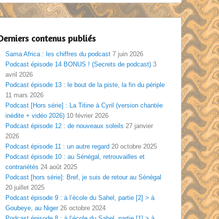
Derniers contenus publiés
Sama Africa : les chiffres du podcast
7 juin 2026
Podcast épisode 14 BONUS ! (Secrets de podcast)
3
avril 2026
Podcast épisode 13 : le bout de la piste, la fin du périple
11 mars 2026
Podcast [Hors série] : La Titine à Cyril (version chantée
inédite + vidéo 2026)
10 février 2026
Podcast épisode 12 : de nouveaux soleils
27 janvier
2026
Podcast épisode 11 : un autre regard
20 octobre 2025
Podcast épisode 10 : au Sénégal, retrouvailles et
contrariétés
24 août 2025
Podcast [hors série]: Bref, je suis de retour au Sénégal
20 juillet 2025
Podcast épisode 9 : à l’école du Sahel, partie [2] > à
Goubeye, au Niger
26 octobre 2024
Podcast épisode 8 : à l’école du Sahel, partie [1] > à