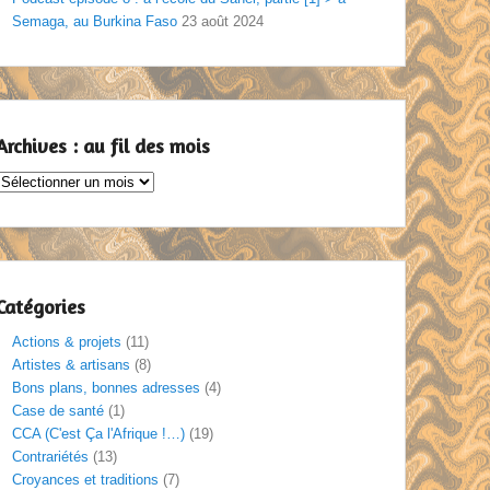
Semaga, au Burkina Faso
23 août 2024
Archives : au fil des mois
Archives
au
il
des
mois
Catégories
Actions & projets
(11)
Artistes & artisans
(8)
Bons plans, bonnes adresses
(4)
Case de santé
(1)
CCA (C'est Ça l'Afrique !…)
(19)
Contrariétés
(13)
Croyances et traditions
(7)