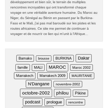
développement et bien sûr, le terrain de multiples
rencontres incroyables qui ont transformé chaque
voyage en une véritable aventure humaine. Du Maroc au
Niger, du Sénégal au Bénin en passant par le Burkina-
Faso et le Mali, j'ai pas mal baroudé sur les pistes et les
routes africaines. Ce site me permet de continuer à
voyager et de nourrir ce lien qui m'unit à l'Afrique...
Dakar
Bamako
BURKINA
brousse
MAROC
famille
MALI
Maroc 2002
Marrakech
Marrakech 2009
MAURITANIE
N'Dangane
novembre-2002
octobre-2002
philou
Pikine
podcast
prologue
rencontre