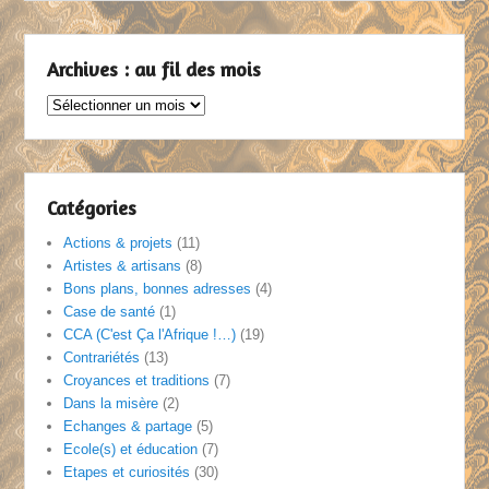
Archives : au fil des mois
Archives
:
au
fil
des
Catégories
mois
Actions & projets
(11)
Artistes & artisans
(8)
Bons plans, bonnes adresses
(4)
Case de santé
(1)
CCA (C'est Ça l'Afrique !…)
(19)
Contrariétés
(13)
Croyances et traditions
(7)
Dans la misère
(2)
Echanges & partage
(5)
Ecole(s) et éducation
(7)
Etapes et curiosités
(30)