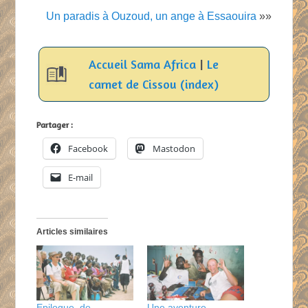
Un paradis à Ouzoud, un ange à Essaouira
»»
Accueil Sama Africa
|
Le
carnet de Cissou (index)
Partager :
Facebook
Mastodon
E-mail
Articles similaires
Epilogue, de
Une aventure