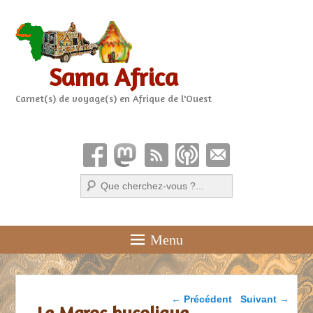
Sama Africa
Carnet(s) de voyage(s) en Afrique de l'Ouest
Recherche
Menu
Parcourir les articles
←
Précédent
Suivant
→
Le Maroc bucolique