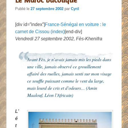
Publié le
27 septembre 2002
par
Cyril
[div id=”index”]
France-Sénégal en voiture : le
carnet de Cissou (index)
[end-div]
Vendredi 27 septembre 2002, Fès-Khenifra
Avant Fès, je n’avais jamais mis les pieds dans
une ville, jamais observé ce grouillement
affairé des ruelles, jamais senti sur mon visage
ce souffle puissant comme le vent du large,
mais lourd de cris et d’odeurs… (Amin
Maalouf, Léon l’Africain)
L’
é
t