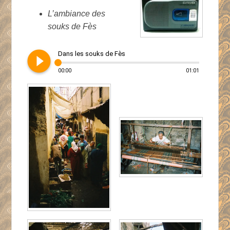
L’ambiance des
souks de Fès
play_circle_filled
Dans les souks de Fès
00:00
01:01