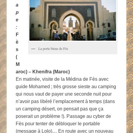
a
p
e
:
F
è
La porte bleue de Fès
s
(
M
aroc) – Khenifra (Maroc)
En matinée, visite de la Médina de Fès avec
guide Mohamed ; très grosse sieste au camping
qui nous vaut de payer une seconde nuit pour
n’avoir pas libéré l’emplacement à temps (dans
un camping désert, on pensait pas que ça
poserait un problème !). Passage au cyber de
Fès pour tenter de débloquer le portable
(message à Lolo)… En route avec un nouveau