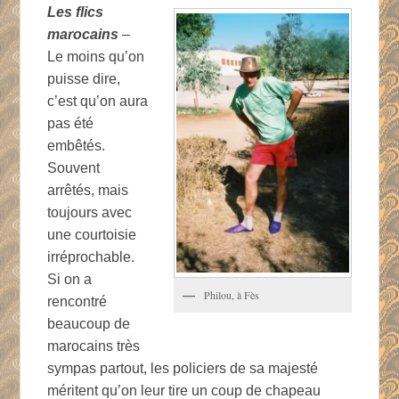
Les flics
marocains
–
Le moins qu’on
puisse dire,
c’est qu’on aura
pas été
embêtés.
Souvent
arrêtés, mais
toujours avec
une courtoisie
irréprochable.
Si on a
Philou, à Fès
rencontré
beaucoup de
marocains très
sympas partout, les policiers de sa majesté
méritent qu’on leur tire un coup de chapeau