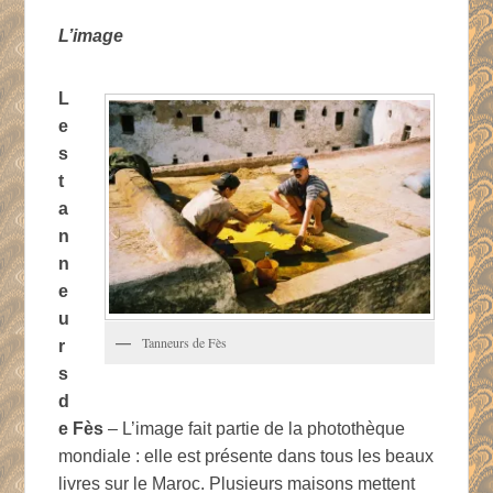
L’image
L
e
s
t
a
n
n
e
u
Tanneurs de Fès
r
s
d
e Fès
– L’image fait partie de la photothèque
mondiale : elle est présente dans tous les beaux
livres sur le Maroc. Plusieurs maisons mettent