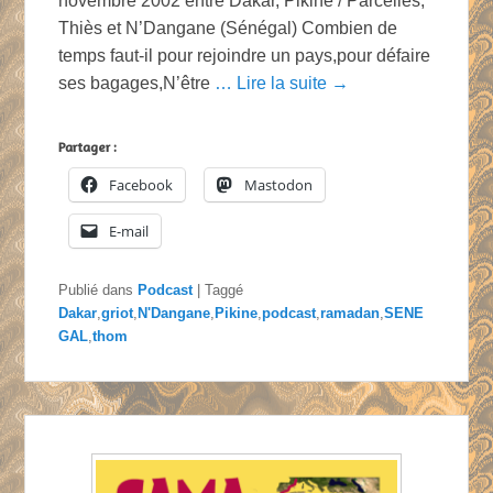
novembre 2002 entre Dakar, Pikine / Parcelles,
Thiès et N’Dangane (Sénégal) Combien de
temps faut-il pour rejoindre un pays,pour défaire
ses bagages,N’être
… Lire la suite →
Partager :
Facebook
Mastodon
E-mail
Publié dans
Podcast
|
Taggé
Dakar
,
griot
,
N'Dangane
,
Pikine
,
podcast
,
ramadan
,
SENE
GAL
,
thom