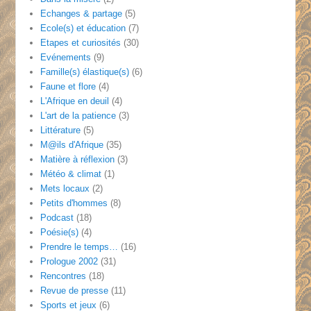
Echanges & partage
(5)
Ecole(s) et éducation
(7)
Etapes et curiosités
(30)
Evénements
(9)
Famille(s) élastique(s)
(6)
Faune et flore
(4)
L'Afrique en deuil
(4)
L'art de la patience
(3)
Littérature
(5)
M@ils d'Afrique
(35)
Matière à réflexion
(3)
Météo & climat
(1)
Mets locaux
(2)
Petits d'hommes
(8)
Podcast
(18)
Poésie(s)
(4)
Prendre le temps…
(16)
Prologue 2002
(31)
Rencontres
(18)
Revue de presse
(11)
Sports et jeux
(6)