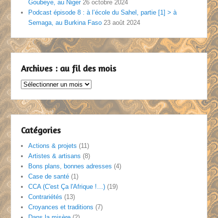
Goubeye, au Niger
26 octobre 2024
Podcast épisode 8 : à l’école du Sahel, partie [1] > à
Semaga, au Burkina Faso
23 août 2024
Archives : au fil des mois
Archives
:
au
fil
des
Catégories
mois
Actions & projets
(11)
Artistes & artisans
(8)
Bons plans, bonnes adresses
(4)
Case de santé
(1)
CCA (C'est Ça l'Afrique !…)
(19)
Contrariétés
(13)
Croyances et traditions
(7)
Dans la misère
(2)