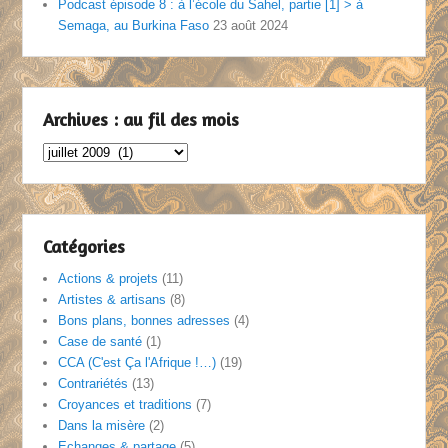
Podcast épisode 8 : à l’école du Sahel, partie [1] > à
Semaga, au Burkina Faso
23 août 2024
Archives : au fil des mois
Archives
:
au
fil
des
Catégories
mois
Actions & projets
(11)
Artistes & artisans
(8)
Bons plans, bonnes adresses
(4)
Case de santé
(1)
CCA (C'est Ça l'Afrique !…)
(19)
Contrariétés
(13)
Croyances et traditions
(7)
Dans la misère
(2)
Echanges & partage
(5)