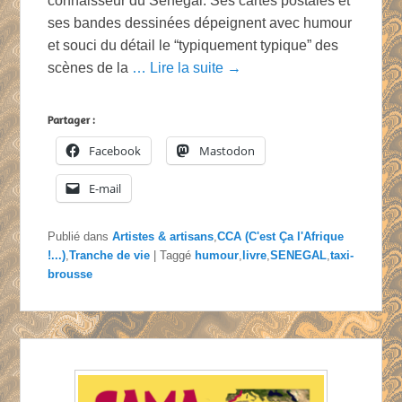
connaisseur du Sénégal. Ses cartes postales et
ses bandes dessinées dépeignent avec humour
et souci du détail le “typiquement typique” des
scènes de la
… Lire la suite →
Partager :
Facebook
Mastodon
E-mail
Publié dans
Artistes & artisans
,
CCA (C'est Ça l'Afrique
!...)
,
Tranche de vie
|
Taggé
humour
,
livre
,
SENEGAL
,
taxi-
brousse